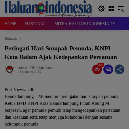
Langsung
ke
konten
HOME
NASIONAL
MITRA-HALUAN INDONESIA TV
D
Beranda
Peringati Hari Sumpah Pemuda, KNPI
Kota Balam Ajak Kedepankan Persatuan
206
Admin
2 Min Baca
28 Oktober 2023
Post Views:
206
Bandarlampung – Momentum peringatan hari sumpah pemuda,
Ketua DPD KNPI Kota Bandarlampung Fitrah Abung M
berpesan, agar pemuda-pemudi tetap mengedepankan persatuan
dan kesatuan serta tetap menjaga kolaborasi dengan sesama
kelompok pemuda.