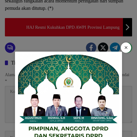
sekaligus rangkaian acara momentum peringatan hari sumpah
pemuda akan ditutup. (*)
HAJ Resmi Kukuhkan DPD AWPI Provinsi Lampung
×
Tinggalkan Balasan
Alamat email Anda tidak akan dipublikasikan.
Ruas yang wajib ditandai
*