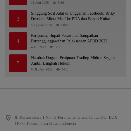
Batu
11 Juni 2025
5106
Singgung Soal Adat di Unggahan Facebook, Rifky
3
Desriana Minta Maaf ke PDA dan Bupati Kubar
5 Agustus 2026
4404
Paripurna, Bupati Pesawaran Sampaikan
4
Pertanggungjawaban Pelaksanaan APBD 2022
4 Juli 2023
3871
Nasabah Dugaan Penipuan Trading Midtou Segera
5
Ambil Langkah Hukum
6 Oktober 2022
3430
Jl. Kertawibawa 1 No. 11 Perumahan Graha Timur, PO. BOX
11000, Bekasi, Jawa Barat, Indonesia