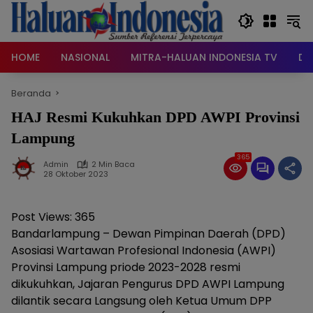
Langsung
ke
konten
HOME
NASIONAL
MITRA-HALUAN INDONESIA TV
DA
Beranda
HAJ Resmi Kukuhkan DPD AWPI Provinsi
Lampung
365
Admin
2 Min Baca
28 Oktober 2023
Post Views:
365
Bandarlampung – Dewan Pimpinan Daerah (DPD)
Asosiasi Wartawan Profesional Indonesia (AWPI)
Provinsi Lampung priode 2023-2028 resmi
dikukuhkan, Jajaran Pengurus DPD AWPI Lampung
dilantik secara Langsung oleh Ketua Umum DPP