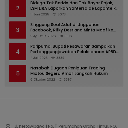
Diduga Tak Berizin dan Tak Bayar Pajak,
2
LSM LIRA Laporkan Santerra de Laponte ke
Kejaksaan Kota Batu
11 Juni 2025
5078
Singgung Soal Adat di Unggahan
3
Facebook, Rifky Desriana Minta Maaf ke
PDA dan Bupati Kubar
5 Agustus 2026
3916
Paripurna, Bupati Pesawaran Sampaikan
4
Pertanggungjawaban Pelaksanaan APBD
2022
4 Juli 2023
3839
Nasabah Dugaan Penipuan Trading
5
Midtou Segera Ambil Langkah Hukum
6 Oktober 2022
3397
Jl. Kertawibawa 1 No. 11 Perumahan Graha Timur, PO.