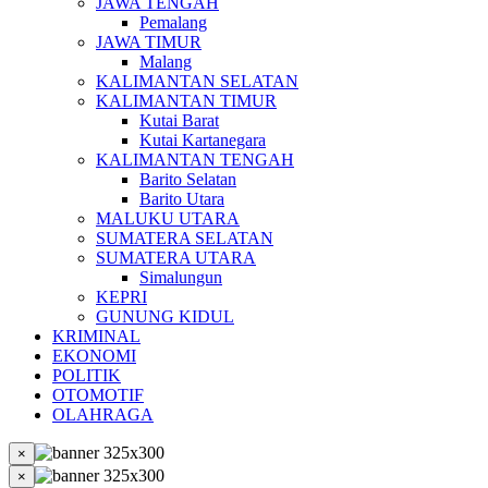
JAWA TENGAH
Pemalang
JAWA TIMUR
Malang
KALIMANTAN SELATAN
KALIMANTAN TIMUR
Kutai Barat
Kutai Kartanegara
KALIMANTAN TENGAH
Barito Selatan
Barito Utara
MALUKU UTARA
SUMATERA SELATAN
SUMATERA UTARA
Simalungun
KEPRI
GUNUNG KIDUL
KRIMINAL
EKONOMI
POLITIK
OTOMOTIF
OLAHRAGA
×
×