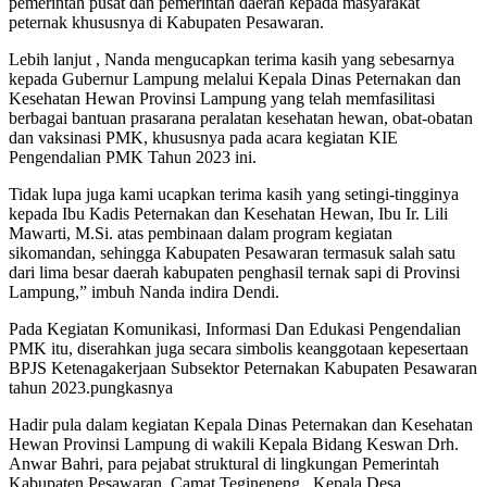
pemerintah pusat dan pemerintah daerah kepada masyarakat
peternak khususnya di Kabupaten Pesawaran.
Lebih lanjut , Nanda mengucapkan terima kasih yang sebesarnya
kepada Gubernur Lampung melalui Kepala Dinas Peternakan dan
Kesehatan Hewan Provinsi Lampung yang telah memfasilitasi
berbagai bantuan prasarana peralatan kesehatan hewan, obat-obatan
dan vaksinasi PMK, khususnya pada acara kegiatan KIE
Pengendalian PMK Tahun 2023 ini.
Tidak lupa juga kami ucapkan terima kasih yang setingi-tingginya
kepada Ibu Kadis Peternakan dan Kesehatan Hewan, Ibu Ir. Lili
Mawarti, M.Si. atas pembinaan dalam program kegiatan
sikomandan, sehingga Kabupaten Pesawaran termasuk salah satu
dari lima besar daerah kabupaten penghasil ternak sapi di Provinsi
Lampung,” imbuh Nanda indira Dendi.
Pada Kegiatan Komunikasi, Informasi Dan Edukasi Pengendalian
PMK itu, diserahkan juga secara simbolis keanggotaan kepesertaan
BPJS Ketenagakerjaan Subsektor Peternakan Kabupaten Pesawaran
tahun 2023.pungkasnya
Hadir pula dalam kegiatan Kepala Dinas Peternakan dan Kesehatan
Hewan Provinsi Lampung di wakili Kepala Bidang Keswan Drh.
Anwar Bahri, para pejabat struktural di lingkungan Pemerintah
Kabupaten Pesawaran, Camat Tegineneng , Kepala Desa