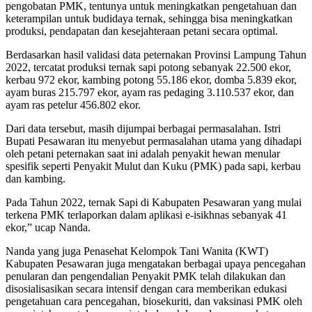
pengobatan PMK, tentunya untuk meningkatkan pengetahuan dan
keterampilan untuk budidaya ternak, sehingga bisa meningkatkan
produksi, pendapatan dan kesejahteraan petani secara optimal.
Berdasarkan hasil validasi data peternakan Provinsi Lampung Tahun
2022, tercatat produksi ternak sapi potong sebanyak 22.500 ekor,
kerbau 972 ekor, kambing potong 55.186 ekor, domba 5.839 ekor,
ayam buras 215.797 ekor, ayam ras pedaging 3.110.537 ekor, dan
ayam ras petelur 456.802 ekor.
Dari data tersebut, masih dijumpai berbagai permasalahan. Istri
Bupati Pesawaran itu menyebut permasalahan utama yang dihadapi
oleh petani peternakan saat ini adalah penyakit hewan menular
spesifik seperti Penyakit Mulut dan Kuku (PMK) pada sapi, kerbau
dan kambing.
Pada Tahun 2022, ternak Sapi di Kabupaten Pesawaran yang mulai
terkena PMK terlaporkan dalam aplikasi e-isikhnas sebanyak 41
ekor,” ucap Nanda.
Nanda yang juga Penasehat Kelompok Tani Wanita (KWT)
Kabupaten Pesawaran juga mengatakan berbagai upaya pencegahan
penularan dan pengendalian Penyakit PMK telah dilakukan dan
disosialisasikan secara intensif dengan cara memberikan edukasi
pengetahuan cara pencegahan, biosekuriti, dan vaksinasi PMK oleh