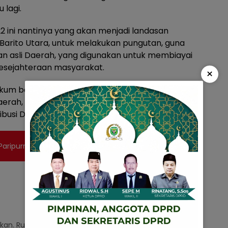
 lagi.
 ini nantinya yang akan menjadi landasan
arito Utara, untuk melakukan pungutan, guna
 asli Daerah, yang digunakan untuk membiayai
esejahteraan masyarakat.
×
ukum bagi masyarakat dan dunia usaha dalam
aerah, berdasarkan keseimbangan antara Obyek
ibusi Daerah. (Ans71)
Paripurna I Masa Sidang I 2023
kan.
Ruas yang wajib ditandai
*