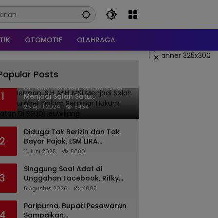
TIK
OTOMOTIF
OLAHRAGA
×
Popular Posts
Dr. KMS Herman, S.H.,M.H.,MSi
1
Menjadi Salah Satu
Narasumber Dalam Seminar
26 April 2024
5464
Hukum kesehatan Di RSUD
Leuwiliang
Diduga Tak Berizin dan Tak
2
Bayar Pajak, LSM LIRA
Laporkan Santerra de
11 Juni 2025
5080
Laponte ke Kejaksaan Kota
Batu
Singgung Soal Adat di
3
Unggahan Facebook, Rifky
Desriana Minta Maaf ke PDA
5 Agustus 2026
4005
dan Bupati Kubar
Paripurna, Bupati Pesawaran
4
Sampaikan