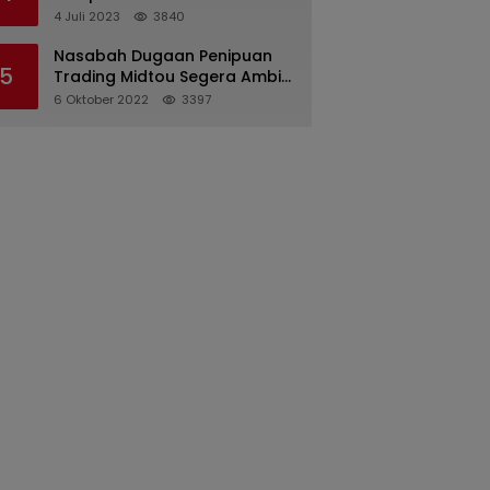
Pertanggungjawaban
4 Juli 2023
3840
Pelaksanaan APBD 2022
Nasabah Dugaan Penipuan
5
Trading Midtou Segera Ambil
Langkah Hukum
6 Oktober 2022
3397