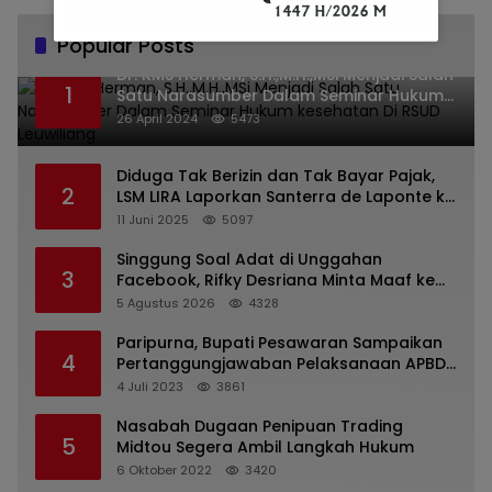
Popular Posts
Dr. KMS Herman, S.H.,M.H.,MSi Menjadi Salah
1
Satu Narasumber Dalam Seminar Hukum
kesehatan Di RSUD Leuwiliang
26 April 2024
5473
Diduga Tak Berizin dan Tak Bayar Pajak,
2
LSM LIRA Laporkan Santerra de Laponte ke
Kejaksaan Kota Batu
11 Juni 2025
5097
Singgung Soal Adat di Unggahan
3
Facebook, Rifky Desriana Minta Maaf ke
PDA dan Bupati Kubar
5 Agustus 2026
4328
Paripurna, Bupati Pesawaran Sampaikan
4
Pertanggungjawaban Pelaksanaan APBD
2022
4 Juli 2023
3861
Nasabah Dugaan Penipuan Trading
5
Midtou Segera Ambil Langkah Hukum
6 Oktober 2022
3420