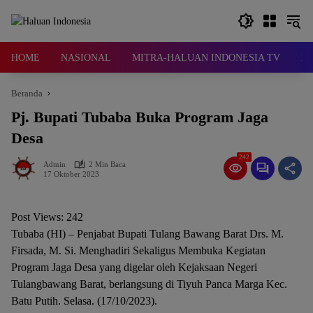
Langsung
ke
konten
HOME
NASIONAL
MITRA-HALUAN INDONESIA TV
D
Beranda
Pj. Bupati Tubaba Buka Program Jaga
Desa
242
Admin
2 Min Baca
17 Oktober 2023
Post Views:
242
Tubaba (HI) – Penjabat Bupati Tulang Bawang Barat Drs. M.
Firsada, M. Si. Menghadiri Sekaligus Membuka Kegiatan
Program Jaga Desa yang digelar oleh Kejaksaan Negeri
Tulangbawang Barat, berlangsung di Tiyuh Panca Marga Kec.
Batu Putih. Selasa. (17/10/2023).