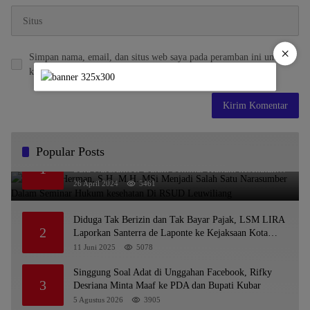
×
Simpan nama, email, dan situs web saya pada peramban ini untuk
komentar saya berikutnya.
Popular Posts
Dr. KMS Herman, S.H.,M.H.,MSi Menjadi Salah
1
Satu Narasumber Dalam Seminar Hukum kesehatan
Di RSUD Leuwiliang
26 April 2024
5461
Diduga Tak Berizin dan Tak Bayar Pajak, LSM LIRA
2
Laporkan Santerra de Laponte ke Kejaksaan Kota
Batu
11 Juni 2025
5078
Singgung Soal Adat di Unggahan Facebook, Rifky
3
Desriana Minta Maaf ke PDA dan Bupati Kubar
5 Agustus 2026
3905