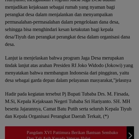
menjadikan kejaksaan sebagai rumah yang nyaman bagi
perangkat desa dalam menjalankan dan menyampaikan
permasalahan-permasalahan dalam pengelolaan dana desa,
sehingga bisa menghindari kesan ketakutan bagi kepala
desa/Tiyuh dan perangkat perangkat desa dalam organisasi dana
desa.
Lanjut ia menjelaskan bahwa program Jaga Desa merupakan
tindak lanjut atas arahan Presiden RI Joko Widodo (Jokowi) yang
menyatakan bahwa membangun Indonesia dari pinggiran, yaitu
desa sebagai garda depan dalam pelayanan masyarakat,”jelasnya
Hadir pada kegiatan tersebut Pj Bupati Tubaba Drs. M. Firsada,
M.Si, Kepala Kejaksaan Negeri Tubaba Sri Hariyanto. SH. MH
beserta Jajarannya, Camat Batu Putih serta seluruh Kepala Tiyuh
dan Kepala Organisasi Perangkat Daerah Terkait, (*)
Pangdam XVI Pattimura Berikan Bantuan Sembako
Dan Tali Asih Kepada Veteran Halut