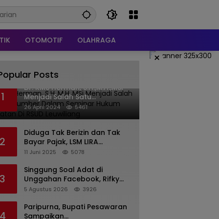
TIK
OTOMOTIF
OLAHRAGA
×
Popular Posts
Dr. KMS Herman, S.H.,M.H.,MSi
1
Menjadi Salah Satu
Narasumber Dalam Seminar
26 April 2024
5461
Hukum kesehatan Di RSUD
Leuwiliang
Diduga Tak Berizin dan Tak
2
Bayar Pajak, LSM LIRA
Laporkan Santerra de
11 Juni 2025
5078
Laponte ke Kejaksaan Kota
Batu
Singgung Soal Adat di
3
Unggahan Facebook, Rifky
Desriana Minta Maaf ke PDA
5 Agustus 2026
3926
dan Bupati Kubar
Paripurna, Bupati Pesawaran
4
Sampaikan