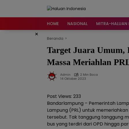
Langsung
ke
konten
HOME
NASIONAL
MITRA-HALUAN 
×
Beranda
Target Juara Umum,
Massa Meriahlan PR
Admin
2 Min Baca
14 Oktober 2023
Post Views:
233
Bandarlampung – Pemerintah Lamp
Lampung (PRL) untuk memeriahkan p
tersebut. Tak tanggung tanggung 
bus yang terdiri dari OPD hingga pa