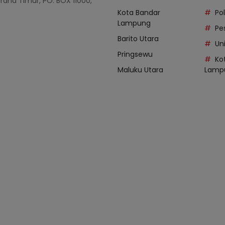
Graha Timur, PO. BOX 11000,
Kota Bandar
Po
Lampung
Pe
Barito Utara
Uni
Pringsewu
Ko
Maluku Utara
Lamp