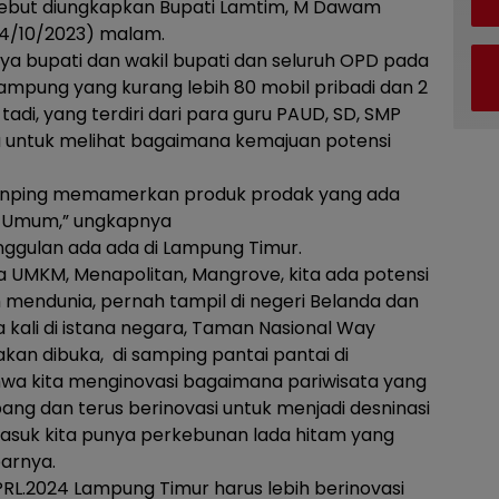
rsebut diungkapkan Bupati Lamtim, M Dawam
14/10/2023) malam.
 bupati dan wakil bupati dan seluruh OPD pada
Lampung yang kurang lebih 80 mobil pribadi dan 2
tadi, yang terdiri dari para guru PAUD, SD, SMP
a untuk melihat bagaimana kemajuan potensi
sanping memamerkan produk prodak yang ada
a Umum,” ungkapnya
ggulan ada ada di Lampung Timur.
da UMKM, Menapolitan, Mangrove, kita ada potensi
ah mendunia, pernah tampil di negeri Belanda dan
a kali di istana negara, Taman Nasional Way
n dibuka, di samping pantai pantai di
wa kita menginovasi bagaimana pariwisata yang
ng dan terus berinovasi untuk menjadi desninasi
masuk kita punya perkebunan lada hitam yang
parnya.
L.2024 Lampung Timur harus lebih berinovasi