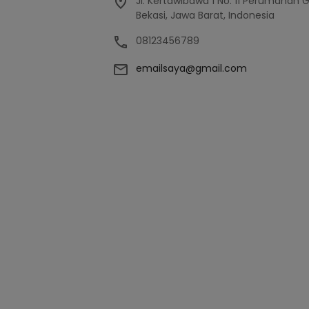
Jl. Kertawibawa 1 No. 11 Perumahan 
Bekasi, Jawa Barat, Indonesia
08123456789
emailsaya@gmail.com