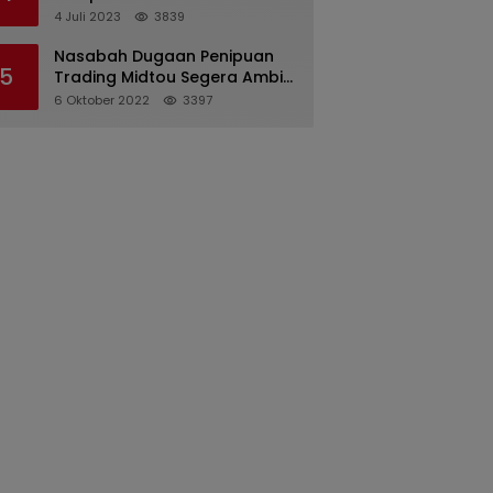
Pertanggungjawaban
4 Juli 2023
3839
Pelaksanaan APBD 2022
Nasabah Dugaan Penipuan
5
Trading Midtou Segera Ambil
Langkah Hukum
6 Oktober 2022
3397