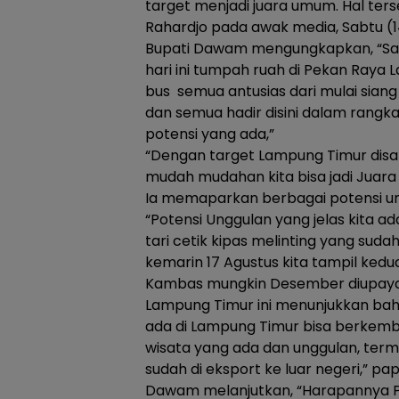
target menjadi juara umum. Hal te
Rahardjo pada awak media, Sabtu (
Bupati Dawam mengungkapkan, “Saya
hari ini tumpah ruah di Pekan Raya 
bus semua antusias dari mulai siang 
dan semua hadir disini dalam rangk
potensi yang ada,”
“Dengan target Lampung Timur di
mudah mudahan kita bisa jadi Juar
Ia memaparkan berbagai potensi un
“Potensi Unggulan yang jelas kita a
tari cetik kipas melinting yang sud
kemarin 17 Agustus kita tampil kedu
Kambas mungkin Desember diupayaka
Lampung Timur ini menunjukkan bah
ada di Lampung Timur bisa berkemba
wisata yang ada dan unggulan, ter
sudah di eksport ke luar negeri,” pa
Dawam melanjutkan, “Harapannya PR