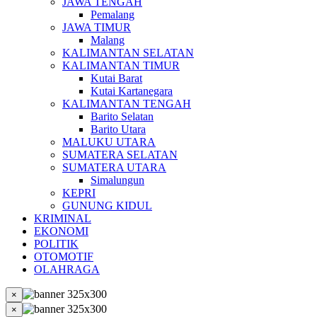
JAWA TENGAH
Pemalang
JAWA TIMUR
Malang
KALIMANTAN SELATAN
KALIMANTAN TIMUR
Kutai Barat
Kutai Kartanegara
KALIMANTAN TENGAH
Barito Selatan
Barito Utara
MALUKU UTARA
SUMATERA SELATAN
SUMATERA UTARA
Simalungun
KEPRI
GUNUNG KIDUL
KRIMINAL
EKONOMI
POLITIK
OTOMOTIF
OLAHRAGA
×
×