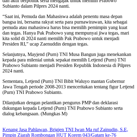
dan aktif berpolitik serta mengajak untuk memilih Prabowo
Subianto dalam Pilpres 2024 nanti.
“Saat ini, Pemuda dan Mahasiswa adalah penentu masa depan
bangsa ini, bersama rakyat serta para purnawirawan, kita sebagai
pemuda atau mahasiswa harus bisa memilih pemimpin yang kuat
dan tegas. Hanya Pak Prabowo yang mempunyai jiwa tegas, mari
kita solid di 2024 nanti memilih Pak Prabowo untuk menjadi
Presiden RI,” ucap Zaenuddin dengan tegas.
Selanjutnya, Mayjend (Purn) TNI Musa Bangun juga menekankan
kepada para milenial untuk sepakat memilih Letjend (Purn) TNI
Prabowo Subianto menjadi Presiden Republik Indonesia di Pilpres
2024 nanti.
Sementara, Letjend (Purn) TNI Bibit Waluyo mantan Gubernur
Jawa Tengah periode 2008-2013 menceritakan tentang figur Letjend
(Purn) TNI Prabowo Subianto.
Dilanjutkan dengan pelantikan pengurus PMP dan deklarasi
dukungan kepada Letjend (Purn) TNI Prabowo Subianto serta
dialog kebangsaan. (Mungkas M)
Kenang Jasa Pahlawan, Brigjen TNI Iwan Ma ruf Zainudin, S.E,
Pimpin Ziarah Rombongan HUT Korem 043/Gatam ke-76