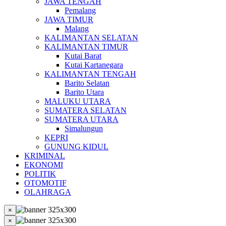
JAWA TENGAH
Pemalang
JAWA TIMUR
Malang
KALIMANTAN SELATAN
KALIMANTAN TIMUR
Kutai Barat
Kutai Kartanegara
KALIMANTAN TENGAH
Barito Selatan
Barito Utara
MALUKU UTARA
SUMATERA SELATAN
SUMATERA UTARA
Simalungun
KEPRI
GUNUNG KIDUL
KRIMINAL
EKONOMI
POLITIK
OTOMOTIF
OLAHRAGA
×
×