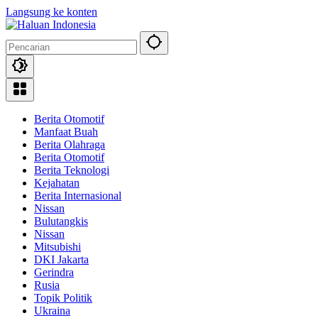
Langsung ke konten
Berita Otomotif
Manfaat Buah
Berita Olahraga
Berita Otomotif
Berita Teknologi
Kejahatan
Berita Internasional
Nissan
Bulutangkis
Nissan
Mitsubishi
DKI Jakarta
Gerindra
Rusia
Topik Politik
Ukraina