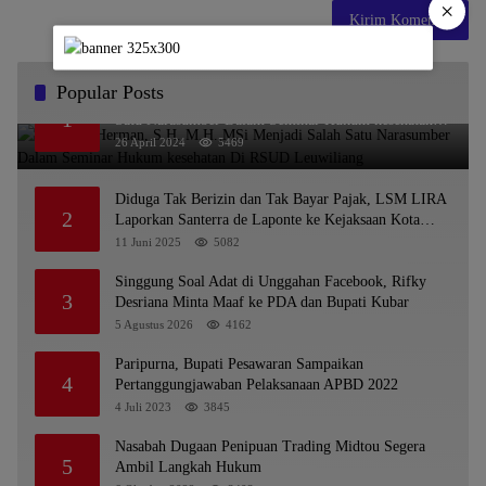
×
Popular Posts
Dr. KMS Herman, S.H.,M.H.,MSi Menjadi Salah
1
Satu Narasumber Dalam Seminar Hukum kesehatan
Di RSUD Leuwiliang
26 April 2024
5469
Diduga Tak Berizin dan Tak Bayar Pajak, LSM LIRA
2
Laporkan Santerra de Laponte ke Kejaksaan Kota
Batu
11 Juni 2025
5082
Singgung Soal Adat di Unggahan Facebook, Rifky
3
Desriana Minta Maaf ke PDA dan Bupati Kubar
5 Agustus 2026
4162
Paripurna, Bupati Pesawaran Sampaikan
4
Pertanggungjawaban Pelaksanaan APBD 2022
4 Juli 2023
3845
Nasabah Dugaan Penipuan Trading Midtou Segera
5
Ambil Langkah Hukum