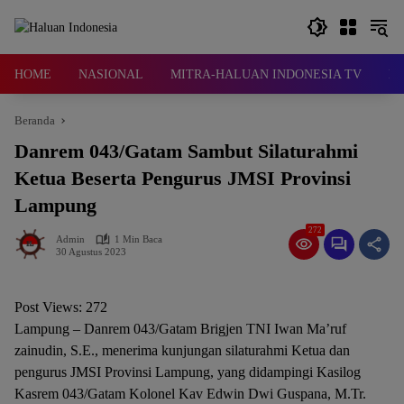
Langsung
ke
konten
HOME
NASIONAL
MITRA-HALUAN INDONESIA TV
D
Beranda
Danrem 043/Gatam Sambut Silaturahmi
Ketua Beserta Pengurus JMSI Provinsi
Lampung
272
Admin
1 Min Baca
30 Agustus 2023
Post Views:
272
Lampung – Danrem 043/Gatam Brigjen TNI Iwan Ma’ruf
zainudin, S.E., menerima kunjungan silaturahmi Ketua dan
pengurus JMSI Provinsi Lampung, yang didampingi Kasilog
Kasrem 043/Gatam Kolonel Kav Edwin Dwi Guspana, M.Tr.