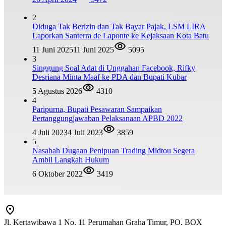
2
Diduga Tak Berizin dan Tak Bayar Pajak, LSM LIRA
Laporkan Santerra de Laponte ke Kejaksaan Kota Batu
11 Juni 2025
11 Juni 2025
5095
3
Singgung Soal Adat di Unggahan Facebook, Rifky
Desriana Minta Maaf ke PDA dan Bupati Kubar
5 Agustus 2026
4310
4
Paripurna, Bupati Pesawaran Sampaikan
Pertanggungjawaban Pelaksanaan APBD 2022
4 Juli 2023
4 Juli 2023
3859
5
Nasabah Dugaan Penipuan Trading Midtou Segera
Ambil Langkah Hukum
6 Oktober 2022
3419
Jl. Kertawibawa 1 No. 11 Perumahan Graha Timur, PO. BOX