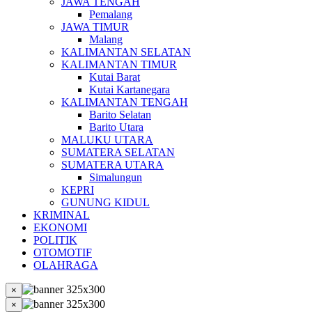
JAWA TENGAH
Pemalang
JAWA TIMUR
Malang
KALIMANTAN SELATAN
KALIMANTAN TIMUR
Kutai Barat
Kutai Kartanegara
KALIMANTAN TENGAH
Barito Selatan
Barito Utara
MALUKU UTARA
SUMATERA SELATAN
SUMATERA UTARA
Simalungun
KEPRI
GUNUNG KIDUL
KRIMINAL
EKONOMI
POLITIK
OTOMOTIF
OLAHRAGA
×
×