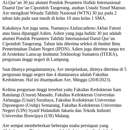
Al-Qur’an 30 juz alumni Pondok Pesantren Hafidz Internasional
Daarul Qur’an Cipondoh Tangerang, asuhan Ustadz Yusuf Mansur.
Are mengikuti Wisuda Tahfidz Nasional (WTN) 30 juz pada 2
tahun lalu pada saat masih di kelas 10 atau kelas 1 SMA.
Kakaknya Are juga sama. Namanya Alafascadieno Akbar Fatoni
atau biasa dipanggil Adien. Adien yang juga hafidz 30 juz adalah
alumni Pondok Pesantren Tahfidz Internasional Darul Qur’an
Cipondoh Tangerang. Tahun lalu diterima seleksi di Institut Ilmu
Pemerintahan Dalam Negeri (IPDN). Adien juga diterima tanpa tes
di Arsitektur Lanscap Institutut Tekhnologi Sumatera (ITERA),
perguruan tinggi negeri di Lampung.
Saat ditanya pengalamannya, Are menjelaskan, dirinya diterima di 5
perguruan tinggi negeri dan 4 diantaranya adalah Fakultas
Kedokteran. Hal ini disampaikan Are, Minggu (20/8/2023).
Kelima perguruan tinggi tersebut yaitu Fakultas Kedokteran Sam
Ratulangi (Unsrat) Manado, Fakultas Kedokteran Universitas
Airlangga (Unair) Surabaya, Fakultas Kedokteran Universitas
Diponegoro (Undip) Semarang, Fakultas Kedokteran Universitas
Negeri (UIN) Syarif Hidatullah Jakarta dan Teknik Industri
Universitas Brawijaya (UB) Malang.
Are sempat membeberkan beberapa usaha persiapan yang