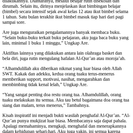
dilakukannya. Diantaranya, melalui belajar rutin disekolah dan
dirumah. Selain itu, dirinya menjelaskan ikut bimbingan belajar
(bimbel) secara intensif sejak awal kelas 12 atau ikut bimbel selama
1 tahun. Satu bulan terakhir ikut bimbel masuk tiap hari dari pagi
sampai sore.
Are juga menguraikan pengalamannya banyak membaca buku.
“Selain buku-buku terkait buku pelajaran, aku juga baca buku yang
lain, minimal 1 buku 1 minggu,” Ungkap Are.
Aktifitas lainnya yang dilakukan antara lain olahraga basket dan
bela diri, juga rutin mengulang hafalan Al-Qur’an atau moroja’ah.
“Alhamdulillah aku diberikan nikmat yang luar biasa oleh Allah
SWT. Kakak dan adekku, kedua orang tuaku terus-menerus
memberikan support, motivasi, nasihat, mengarahkan dan
membimbing tidak kenal lelah,” Ungkap Are.
“Yang sangat penting doa restu orang tua. Alhamdulillah, orang
tuaku melakukan itu semua. Aku tau betul bagaimana doa orang tua
siang dan malam, terus menerus,” Tambahnya.
Kisah inspiratif ini menjadi bukti wasilah penghafal Al-Qur’an. “Al-
Qur’an punya mukjizat luar biasa. Membacanya saja dapat pahala.
Apalagi memahaminya, mengkaji, menghafal dan menerapkannya
dalam kehidupan sehari-hari. Aku juga yakin, ini semua karena