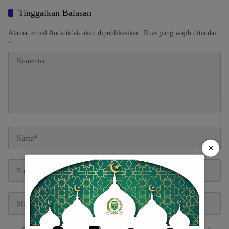
Tinggalkan Balasan
Alamat email Anda tidak akan dipublikasikan.
Ruas yang wajib ditandai
*
×