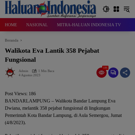
Langsung
ke
konten
HOME
NASIONAL
MITRA-HALUAN INDONESIA TV
D
Beranda
Walikota Eva Lantik 358 Pejabat
Fungsional
186
Admin
1 Min Baca
4 Agustus 2023
Post Views:
186
BANDARLAMPUNG – Walikota Bandar Lampung Eva
Dwiana, melantik 358 pejabat fungsional di lingkungan
Pemerintah Kota Bandar Lampung, di Aula Semergou, Jumat
(4/8/2023).