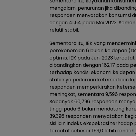
Sementara itu, keyakinan konsume
mengalami penurunan jika dibandin
responden menyatakan konsumsi dur
dengan 41,54 pada Mei 2023. Semen
relatif stabil.
Sementara itu, IEK yang mencermin
perekonomian 6 bulan ke depan (De
optimis. IEK pada Juni 2023 tercatat
dibandingkan dengan 162,17 pada p
terhadap kondisi ekonomi ke depan
stabilnya perkiraan ketersediaan l
responden memperkirakan ketersed
meningkat, sementara 9,596 respon
Sebanyak 60,796 responden menyata
tinggi pada 6 bulan mendatang kar
39,396 responden menyatakan kegi
sisi lain indeks ekspektasi terhada
tercatat sebesar 153,0 lebih rendah