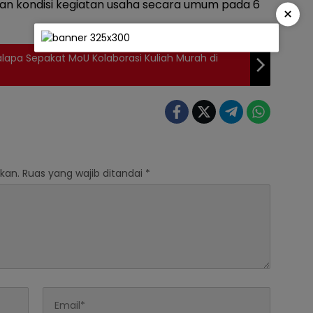
aan kondisi kegiatan usaha secara umum pada 6
×
lapa Sepakat MoU Kolaborasi Kuliah Murah di
kan.
Ruas yang wajib ditandai
*