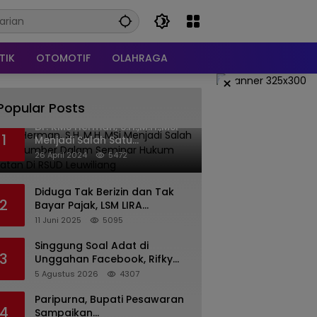
TIK
OTOMOTIF
OLAHRAGA
×
Popular Posts
Dr. KMS Herman, S.H.,M.H.,MSi
1
Menjadi Salah Satu
Narasumber Dalam Seminar
26 April 2024
5472
Hukum kesehatan Di RSUD
Leuwiliang
Diduga Tak Berizin dan Tak
2
Bayar Pajak, LSM LIRA
Laporkan Santerra de
11 Juni 2025
5095
Laponte ke Kejaksaan Kota
Batu
Singgung Soal Adat di
3
Unggahan Facebook, Rifky
Desriana Minta Maaf ke PDA
5 Agustus 2026
4307
dan Bupati Kubar
Paripurna, Bupati Pesawaran
4
Sampaikan