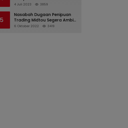
Pertanggungjawaban
4 Juli 2023
3859
Pelaksanaan APBD 2022
Nasabah Dugaan Penipuan
5
Trading Midtou Segera Ambil
Langkah Hukum
6 Oktober 2022
3419