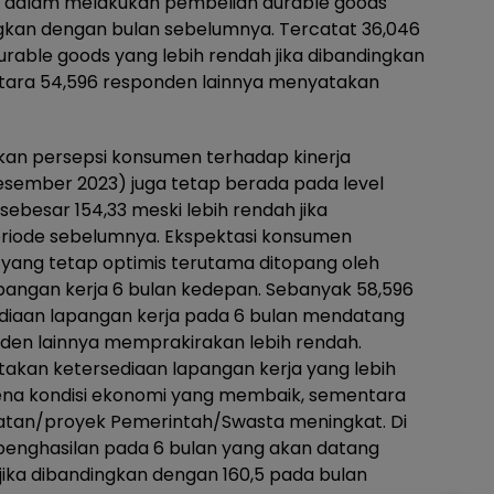
n dalam melakukan pembelian durable goods
gkan dengan bulan sebelumnya. Tercatat 36,046
able goods yang lebih rendah jika dibandingkan
tara 54,596 responden lainnya menyatakan
kan persepsi konsumen terhadap kinerja
sember 2023) juga tetap berada pada level
 sebesar 154,33 meski lebih rendah jika
eriode sebelumnya. Ekspektasi konsumen
 yang tetap optimis terutama ditopang oleh
apangan kerja 6 bulan kedepan. Sebanyak 58,596
iaan lapangan kerja pada 6 bulan mendatang
den lainnya memprakirakan lebih rendah.
kan ketersediaan lapangan kerja yang lebih
ena kondisi ekonomi yang membaik, sementara
atan/proyek Pemerintah/Swasta meningkat. Di
p penghasilan pada 6 bulan yang akan datang
 jika dibandingkan dengan 160,5 pada bulan