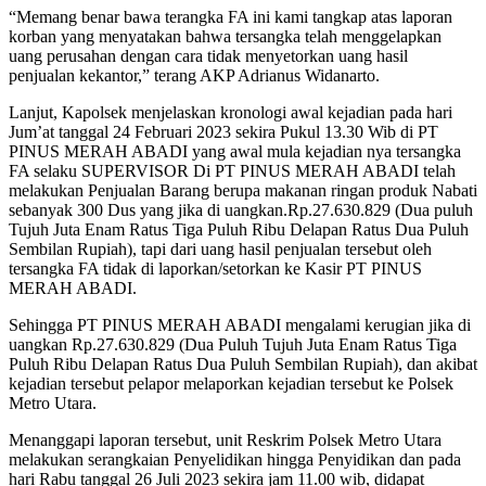
“Memang benar bawa terangka FA ini kami tangkap atas laporan
korban yang menyatakan bahwa tersangka telah menggelapkan
uang perusahan dengan cara tidak menyetorkan uang hasil
penjualan kekantor,” terang AKP Adrianus Widanarto.
Lanjut, Kapolsek menjelaskan kronologi awal kejadian pada hari
Jum’at tanggal 24 Februari 2023 sekira Pukul 13.30 Wib di PT
PINUS MERAH ABADI yang awal mula kejadian nya tersangka
FA selaku SUPERVISOR Di PT PINUS MERAH ABADI telah
melakukan Penjualan Barang berupa makanan ringan produk Nabati
sebanyak 300 Dus yang jika di uangkan.Rp.27.630.829 (Dua puluh
Tujuh Juta Enam Ratus Tiga Puluh Ribu Delapan Ratus Dua Puluh
Sembilan Rupiah), tapi dari uang hasil penjualan tersebut oleh
tersangka FA tidak di laporkan/setorkan ke Kasir PT PINUS
MERAH ABADI.
Sehingga PT PINUS MERAH ABADI mengalami kerugian jika di
uangkan Rp.27.630.829 (Dua Puluh Tujuh Juta Enam Ratus Tiga
Puluh Ribu Delapan Ratus Dua Puluh Sembilan Rupiah), dan akibat
kejadian tersebut pelapor melaporkan kejadian tersebut ke Polsek
Metro Utara.
Menanggapi laporan tersebut, unit Reskrim Polsek Metro Utara
melakukan serangkaian Penyelidikan hingga Penyidikan dan pada
hari Rabu tanggal 26 Juli 2023 sekira jam 11.00 wib, didapat