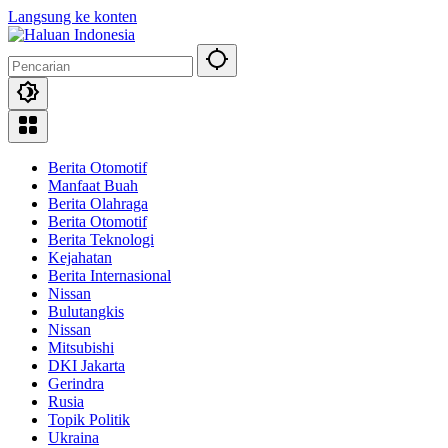
Langsung ke konten
Berita Otomotif
Manfaat Buah
Berita Olahraga
Berita Otomotif
Berita Teknologi
Kejahatan
Berita Internasional
Nissan
Bulutangkis
Nissan
Mitsubishi
DKI Jakarta
Gerindra
Rusia
Topik Politik
Ukraina