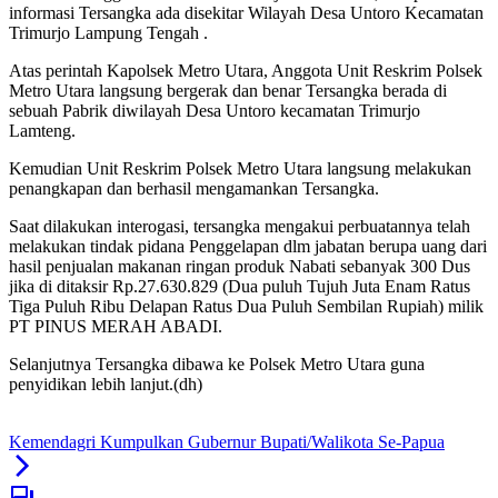
informasi Tersangka ada disekitar Wilayah Desa Untoro Kecamatan
Trimurjo Lampung Tengah .
Atas perintah Kapolsek Metro Utara, Anggota Unit Reskrim Polsek
Metro Utara langsung bergerak dan benar Tersangka berada di
sebuah Pabrik diwilayah Desa Untoro kecamatan Trimurjo
Lamteng.
Kemudian Unit Reskrim Polsek Metro Utara langsung melakukan
penangkapan dan berhasil mengamankan Tersangka.
Saat dilakukan interogasi, tersangka mengakui perbuatannya telah
melakukan tindak pidana Penggelapan dlm jabatan berupa uang dari
hasil penjualan makanan ringan produk Nabati sebanyak 300 Dus
jika di ditaksir Rp.27.630.829 (Dua puluh Tujuh Juta Enam Ratus
Tiga Puluh Ribu Delapan Ratus Dua Puluh Sembilan Rupiah) milik
PT PINUS MERAH ABADI.
Selanjutnya Tersangka dibawa ke Polsek Metro Utara guna
penyidikan lebih lanjut.(dh)
Kemendagri Kumpulkan Gubernur Bupati/Walikota Se-Papua