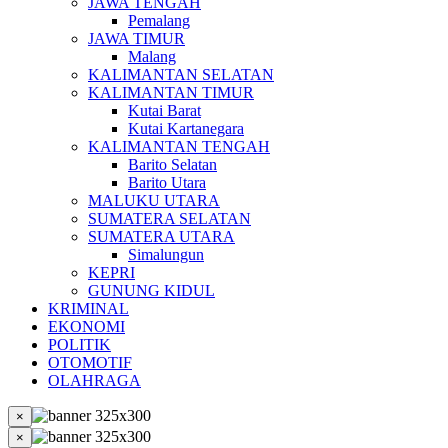
JAWA TENGAH
Pemalang
JAWA TIMUR
Malang
KALIMANTAN SELATAN
KALIMANTAN TIMUR
Kutai Barat
Kutai Kartanegara
KALIMANTAN TENGAH
Barito Selatan
Barito Utara
MALUKU UTARA
SUMATERA SELATAN
SUMATERA UTARA
Simalungun
KEPRI
GUNUNG KIDUL
KRIMINAL
EKONOMI
POLITIK
OTOMOTIF
OLAHRAGA
×
×