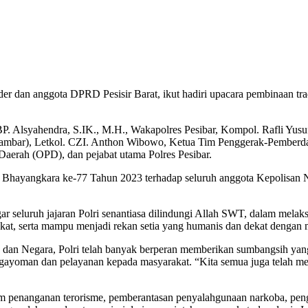
r dan anggota DPRD Pesisir Barat, ikut hadiri upacara pembinaan tr
BP. Alsyahendra, S.IK., M.H., Wakapolres Pesibar, Kompol. Rafli Yus
bar), Letkol. CZI. Anthon Wibowo, Ketua Tim Penggerak-Pemberdayaa
Daerah (OPD), dan pejabat utama Polres Pesibar.
Bhayangkara ke-77 Tahun 2023 terhadap seluruh anggota Kepolisan Ne
r seluruh jajaran Polri senantiasa dilindungi Allah SWT, dalam mel
rakat, serta mampu menjadi rekan setia yang humanis dan dekat dengan m
a dan Negara, Polri telah banyak berperan memberikan sumbangsih ya
ayoman dan pelayanan kepada masyarakat. “Kita semua juga telah menya
alam penanganan terorisme, pemberantasan penyalahgunaan narkoba, pe