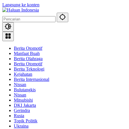
Langsung ke konten
Berita Otomotif
Manfaat Buah
Berita Olahraga
Berita Otomotif
Berita Teknologi
Kejahatan
Berita Internasional
Nissan
Bulutangkis
Nissan
Mitsubishi
DKI Jakarta
Gerindra
Rusia
Topik Politik
Ukraina