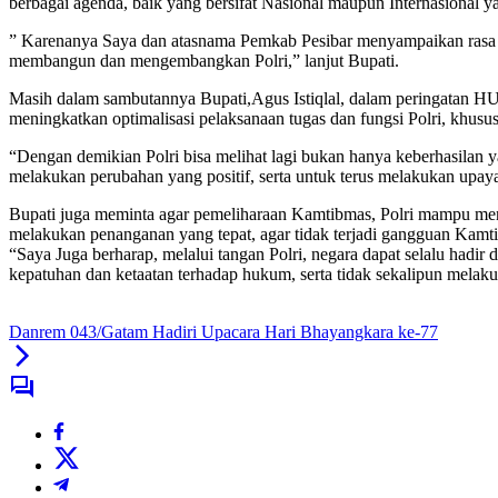
berbagai agenda, baik yang bersifat Nasional maupun Internasional ya
” Karenanya Saya dan atasnama Pemkab Pesibar menyampaikan rasa ho
membangun dan mengembangkan Polri,” lanjut Bupati.
Masih dalam sambutannya Bupati,Agus Istiqlal, dalam peringatan HUT
meningkatkan optimalisasi pelaksanaan tugas dan fungsi Polri, khu
“Dengan demikian Polri bisa melihat lagi bukan hanya keberhasilan y
melakukan perubahan yang positif, serta untuk terus melakukan upaya 
Bupati juga meminta agar pemeliharaan Kamtibmas, Polri mampu meng
melakukan penanganan yang tepat, agar tidak terjadi gangguan Kam
“Saya Juga berharap, melalui tangan Polri, negara dapat selalu had
kepatuhan dan ketaatan terhadap hukum, serta tidak sekalipun melakuk
Danrem 043/Gatam Hadiri Upacara Hari Bhayangkara ke-77