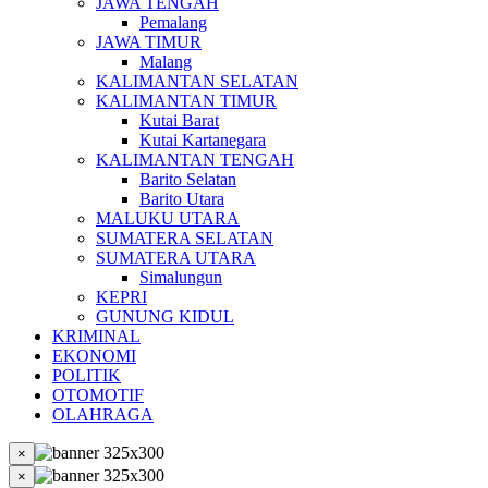
JAWA TENGAH
Pemalang
JAWA TIMUR
Malang
KALIMANTAN SELATAN
KALIMANTAN TIMUR
Kutai Barat
Kutai Kartanegara
KALIMANTAN TENGAH
Barito Selatan
Barito Utara
MALUKU UTARA
SUMATERA SELATAN
SUMATERA UTARA
Simalungun
KEPRI
GUNUNG KIDUL
KRIMINAL
EKONOMI
POLITIK
OTOMOTIF
OLAHRAGA
×
×