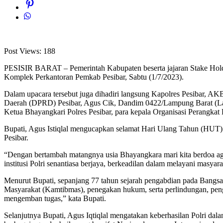
Post Views:
188
PESISIR BARAT – Pemerintah Kabupaten beserta jajaran Stake Holde
Komplek Perkantoran Pemkab Pesibar, Sabtu (1/7/2023).
Dalam upacara tersebut juga dihadiri langsung Kapolres Pesibar, AK
Daerah (DPRD) Pesibar, Agus Cik, Dandim 0422/Lampung Barat (Lam
Ketua Bhayangkari Polres Pesibar, para kepala Organisasi Perangkat 
Bupati, Agus Istiqlal mengucapkan selamat Hari Ulang Tahun (HUT) 
Pesibar.
“Dengan bertambah matangnya usia Bhayangkara mari kita berdoa aga
institusi Polri senantiasa berjaya, berkeadilan dalam melayani masya
Menurut Bupati, sepanjang 77 tahun sejarah pengabdian pada Bangs
Masyarakat (Kamtibmas), penegakan hukum, serta perlindungan, peng
mengemban tugas,” kata Bupati.
Selanjutnya Bupati, Agus Iqtiqlal mengatakan keberhasilan Polri d