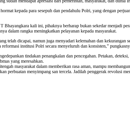
ng sudah mendapat apresiasi dari pemerintah, masyarakat, dan dunia In
rmat kepada para sesepuh dan pendahulu Polri, yang dengan perjuanga
 Bhayangkara kali ini, pihaknya berharap bukan sekedar menjadi peray
susnya dalam rangka meningkatkan pelayanan kepada masyarakat.
ang telah dicapai, namun juga menyadari kelemahan dan kekurangan sel
reformasi institusi Polri secara menyeluruh dan konsisten,” pungkasny
edepankan tindakan penangkalan dan pencegahan. Petakan, deteksi, da
tibmas yang meresahkan.
ir ditengah masyarakat dalam memberikan rasa aman, mampu membangun 
an perbuatan menyimpang san tercela. Jadilah penggerak revolusi menta