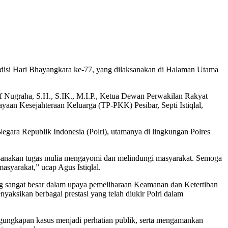
adisi Hari Bhayangkara ke-77, yang dilaksanakan di Halaman Utama
uf Nugraha, S.H., S.IK., M.I.P., Ketua Dewan Perwakilan Rakyat
n Kesejahteraan Keluarga (TP-PKK) Pesibar, Septi Istiqlal,
gara Republik Indonesia (Polri), utamanya di lingkungan Polres
aksanakan tugas mulia mengayomi dan melindungi masyarakat. Semoga
asyarakat,” ucap Agus Istiqlal.
ng sangat besar dalam upaya pemeliharaan Keamanan dan Ketertiban
ksikan berbagai prestasi yang telah diukir Polri dalam
ngungkapan kasus menjadi perhatian publik, serta mengamankan