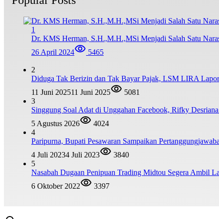
1
Dr. KMS Herman, S.H.,M.H.,MSi Menjadi Salah Satu Nar
26 April 2024
5465
2
Diduga Tak Berizin dan Tak Bayar Pajak, LSM LIRA Lapork
11 Juni 2025
11 Juni 2025
5081
3
Singgung Soal Adat di Unggahan Facebook, Rifky Desrian
5 Agustus 2026
4024
4
Paripurna, Bupati Pesawaran Sampaikan Pertanggungjawa
4 Juli 2023
4 Juli 2023
3840
5
Nasabah Dugaan Penipuan Trading Midtou Segera Ambil 
6 Oktober 2022
3397