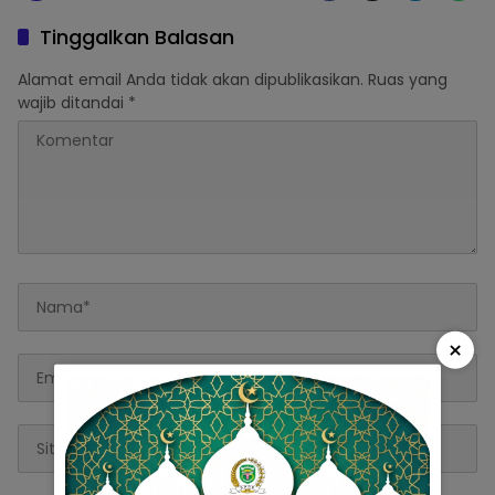
Tinggalkan Balasan
Alamat email Anda tidak akan dipublikasikan.
Ruas yang
wajib ditandai
*
×