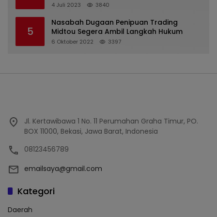
2022
4 Juli 2023
3840
Nasabah Dugaan Penipuan Trading
5
Midtou Segera Ambil Langkah Hukum
6 Oktober 2022
3397
Jl. Kertawibawa 1 No. 11 Perumahan Graha Timur, PO.
BOX 11000, Bekasi, Jawa Barat, Indonesia
08123456789
emailsaya@gmail.com
Kategori
Daerah