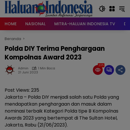
Langsung
ke
konten
HOME
NASIONAL
MITRA-HALUAN INDONESIA TV
DA
Beranda
Polda DIY Terima Penghargaan
Kompolnas Award 2023
235
Admin
1 Min Baca
21 Juni 2023
Post Views:
235
Jakarta – Polda DIY menjadi salah satu Polda yang
mendapatkan penghargaan dan masuk dalam
nominasi terbaik Kategori Polda tipe B Kompolnas
Awards 2023 yang bertempat di The Sultan Hotel,
Jakarta, Rabu (21/06/2023).