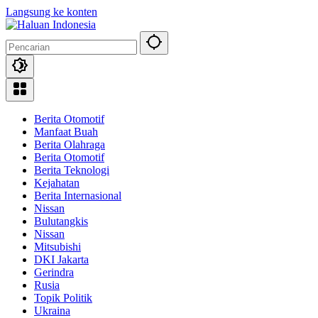
Langsung ke konten
Berita Otomotif
Manfaat Buah
Berita Olahraga
Berita Otomotif
Berita Teknologi
Kejahatan
Berita Internasional
Nissan
Bulutangkis
Nissan
Mitsubishi
DKI Jakarta
Gerindra
Rusia
Topik Politik
Ukraina