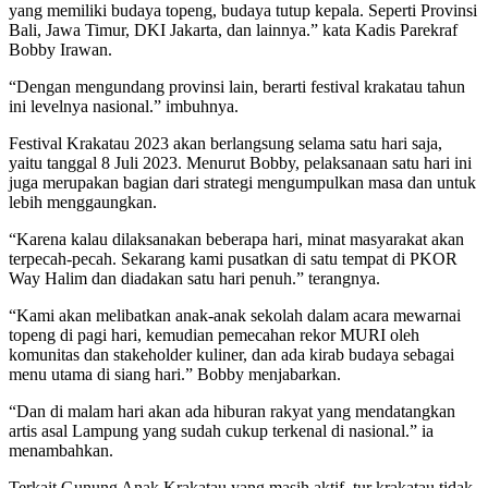
yang memiliki budaya topeng, budaya tutup kepala. Seperti Provinsi
Bali, Jawa Timur, DKI Jakarta, dan lainnya.” kata Kadis Parekraf
Bobby Irawan.
“Dengan mengundang provinsi lain, berarti festival krakatau tahun
ini levelnya nasional.” imbuhnya.
Festival Krakatau 2023 akan berlangsung selama satu hari saja,
yaitu tanggal 8 Juli 2023. Menurut Bobby, pelaksanaan satu hari ini
juga merupakan bagian dari strategi mengumpulkan masa dan untuk
lebih menggaungkan.
“Karena kalau dilaksanakan beberapa hari, minat masyarakat akan
terpecah-pecah. Sekarang kami pusatkan di satu tempat di PKOR
Way Halim dan diadakan satu hari penuh.” terangnya.
“Kami akan melibatkan anak-anak sekolah dalam acara mewarnai
topeng di pagi hari, kemudian pemecahan rekor MURI oleh
komunitas dan stakeholder kuliner, dan ada kirab budaya sebagai
menu utama di siang hari.” Bobby menjabarkan.
“Dan di malam hari akan ada hiburan rakyat yang mendatangkan
artis asal Lampung yang sudah cukup terkenal di nasional.” ia
menambahkan.
Terkait Gunung Anak Krakatau yang masih aktif, tur krakatau tidak