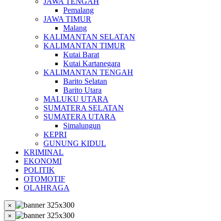
JAWA TENGAH
Pemalang
JAWA TIMUR
Malang
KALIMANTAN SELATAN
KALIMANTAN TIMUR
Kutai Barat
Kutai Kartanegara
KALIMANTAN TENGAH
Barito Selatan
Barito Utara
MALUKU UTARA
SUMATERA SELATAN
SUMATERA UTARA
Simalungun
KEPRI
GUNUNG KIDUL
KRIMINAL
EKONOMI
POLITIK
OTOMOTIF
OLAHRAGA
×
×