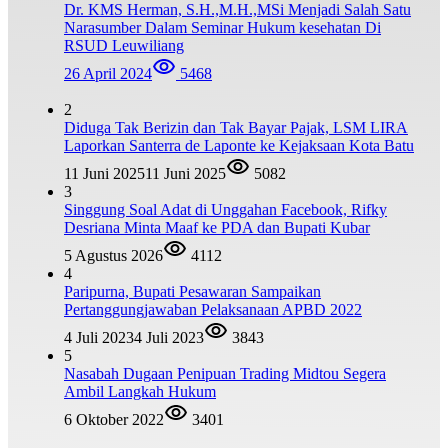
Dr. KMS Herman, S.H.,M.H.,MSi Menjadi Salah Satu
Narasumber Dalam Seminar Hukum kesehatan Di
RSUD Leuwiliang
26 April 2024
5468
2
Diduga Tak Berizin dan Tak Bayar Pajak, LSM LIRA
Laporkan Santerra de Laponte ke Kejaksaan Kota Batu
11 Juni 2025
11 Juni 2025
5082
3
Singgung Soal Adat di Unggahan Facebook, Rifky
Desriana Minta Maaf ke PDA dan Bupati Kubar
5 Agustus 2026
4112
4
Paripurna, Bupati Pesawaran Sampaikan
Pertanggungjawaban Pelaksanaan APBD 2022
4 Juli 2023
4 Juli 2023
3843
5
Nasabah Dugaan Penipuan Trading Midtou Segera
Ambil Langkah Hukum
6 Oktober 2022
3401