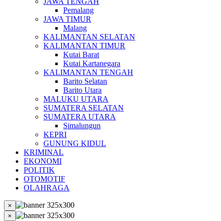
JAWA TENGAH
Pemalang
JAWA TIMUR
Malang
KALIMANTAN SELATAN
KALIMANTAN TIMUR
Kutai Barat
Kutai Kartanegara
KALIMANTAN TENGAH
Barito Selatan
Barito Utara
MALUKU UTARA
SUMATERA SELATAN
SUMATERA UTARA
Simalungun
KEPRI
GUNUNG KIDUL
KRIMINAL
EKONOMI
POLITIK
OTOMOTIF
OLAHRAGA
×
×