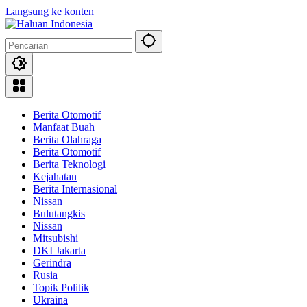
Langsung ke konten
Berita Otomotif
Manfaat Buah
Berita Olahraga
Berita Otomotif
Berita Teknologi
Kejahatan
Berita Internasional
Nissan
Bulutangkis
Nissan
Mitsubishi
DKI Jakarta
Gerindra
Rusia
Topik Politik
Ukraina