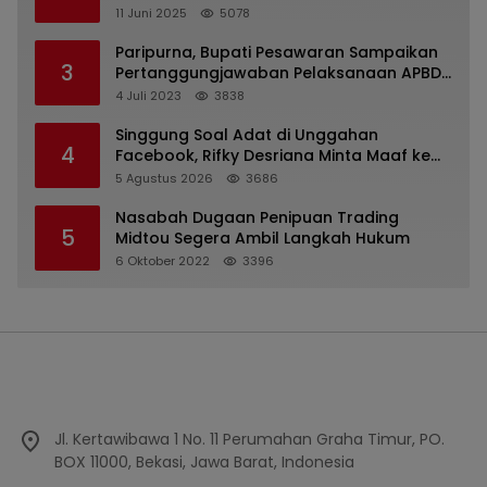
Kejaksaan Kota Batu
11 Juni 2025
5078
Paripurna, Bupati Pesawaran Sampaikan
3
Pertanggungjawaban Pelaksanaan APBD
2022
4 Juli 2023
3838
Singgung Soal Adat di Unggahan
4
Facebook, Rifky Desriana Minta Maaf ke
PDA dan Bupati Kubar
5 Agustus 2026
3686
Nasabah Dugaan Penipuan Trading
5
Midtou Segera Ambil Langkah Hukum
6 Oktober 2022
3396
Jl. Kertawibawa 1 No. 11 Perumahan Graha Timur, PO.
BOX 11000, Bekasi, Jawa Barat, Indonesia