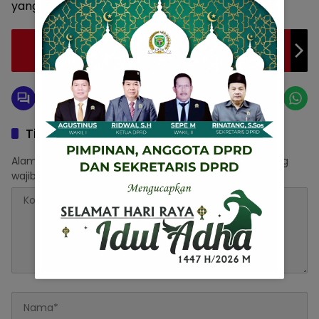
yang 7 itu kemudian hilang,” ujarnya. (Adpim)
Polda Lampung Selamatkan Calon PMI dari
Upaya TPPO
Tinggalkan Balasan
Alamat email Anda tidak akan dipublikasikan.
Ruas yang
wajib ditandai
*