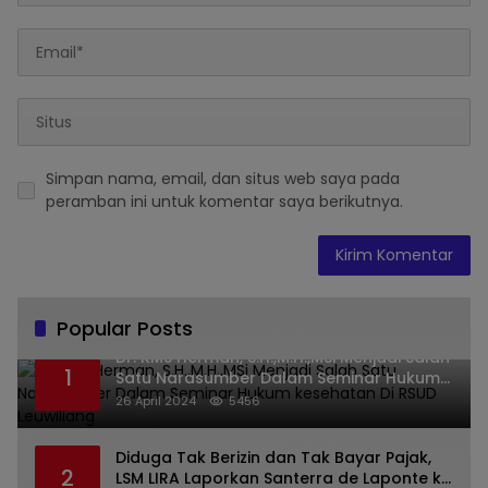
Simpan nama, email, dan situs web saya pada
peramban ini untuk komentar saya berikutnya.
Popular Posts
Dr. KMS Herman, S.H.,M.H.,MSi Menjadi Salah
1
Satu Narasumber Dalam Seminar Hukum
kesehatan Di RSUD Leuwiliang
26 April 2024
5456
Diduga Tak Berizin dan Tak Bayar Pajak,
2
LSM LIRA Laporkan Santerra de Laponte ke