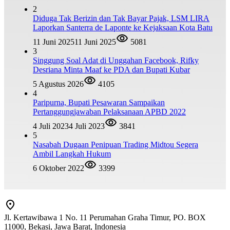
2
Diduga Tak Berizin dan Tak Bayar Pajak, LSM LIRA
Laporkan Santerra de Laponte ke Kejaksaan Kota Batu
11 Juni 2025
11 Juni 2025
5081
3
Singgung Soal Adat di Unggahan Facebook, Rifky
Desriana Minta Maaf ke PDA dan Bupati Kubar
5 Agustus 2026
4105
4
Paripurna, Bupati Pesawaran Sampaikan
Pertanggungjawaban Pelaksanaan APBD 2022
4 Juli 2023
4 Juli 2023
3841
5
Nasabah Dugaan Penipuan Trading Midtou Segera
Ambil Langkah Hukum
6 Oktober 2022
3399
Jl. Kertawibawa 1 No. 11 Perumahan Graha Timur, PO. BOX
11000, Bekasi, Jawa Barat, Indonesia