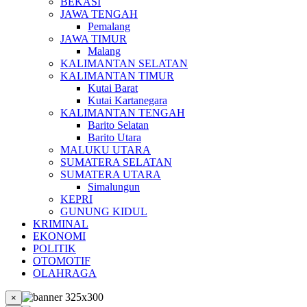
BEKASI
JAWA TENGAH
Pemalang
JAWA TIMUR
Malang
KALIMANTAN SELATAN
KALIMANTAN TIMUR
Kutai Barat
Kutai Kartanegara
KALIMANTAN TENGAH
Barito Selatan
Barito Utara
MALUKU UTARA
SUMATERA SELATAN
SUMATERA UTARA
Simalungun
KEPRI
GUNUNG KIDUL
KRIMINAL
EKONOMI
POLITIK
OTOMOTIF
OLAHRAGA
×