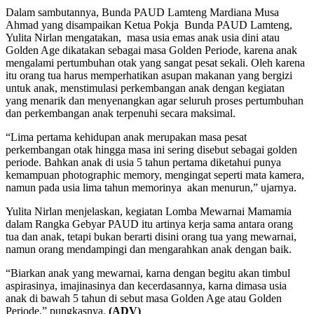
Dalam sambutannya, Bunda PAUD Lamteng Mardiana Musa
Ahmad yang disampaikan Ketua Pokja Bunda PAUD Lamteng,
Yulita Nirlan mengatakan, masa usia emas anak usia dini atau
Golden Age dikatakan sebagai masa Golden Periode, karena anak
mengalami pertumbuhan otak yang sangat pesat sekali. Oleh karena
itu orang tua harus memperhatikan asupan makanan yang bergizi
untuk anak, menstimulasi perkembangan anak dengan kegiatan
yang menarik dan menyenangkan agar seluruh proses pertumbuhan
dan perkembangan anak terpenuhi secara maksimal.
“Lima pertama kehidupan anak merupakan masa pesat
perkembangan otak hingga masa ini sering disebut sebagai golden
periode. Bahkan anak di usia 5 tahun pertama diketahui punya
kemampuan photographic memory, mengingat seperti mata kamera,
namun pada usia lima tahun memorinya akan menurun,” ujarnya.
Yulita Nirlan menjelaskan, kegiatan Lomba Mewarnai Mamamia
dalam Rangka Gebyar PAUD itu artinya kerja sama antara orang
tua dan anak, tetapi bukan berarti disini orang tua yang mewarnai,
namun orang mendampingi dan mengarahkan anak dengan baik.
“Biarkan anak yang mewarnai, karna dengan begitu akan timbul
aspirasinya, imajinasinya dan kecerdasannya, karna dimasa usia
anak di bawah 5 tahun di sebut masa Golden Age atau Golden
Periode,” pungkasnya.
(ADV)