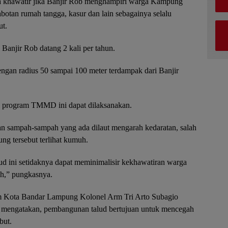
sa khawatir jika Banjir Rob menghampiri warga Kampung
abotan rumah tangga, kasur dan lain sebagainya selalu
ut.
Banjir Rob datang 2 kali per tahun.
ngan radius 50 sampai 100 meter terdampak dari Banjir
i program TMMD ini dapat dilaksanakan.
kan sampah-sampah yang ada dilaut mengarah kedaratan, salah
ng tersebut terlihat kumuh.
ini setidaknya dapat meminimalisir kekhawatiran warga
h,” pungkasnya.
Kota Bandar Lampung Kolonel Arm Tri Arto Subagio
 mengatakan, pembangunan talud bertujuan untuk mencegah
but.