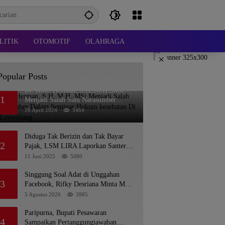
LITIK
OTOMOTIF
OLAHRAGA
×
Popular Posts
Dr. KMS Herman, S.H.,M.H.,MSi
1
Menjadi Salah Satu Narasumber
Dalam Seminar Hukum kesehatan Di
26 April 2024
5464
RSUD Leuwiliang
Diduga Tak Berizin dan Tak Bayar
2
Pajak, LSM LIRA Laporkan Santerra
de Laponte ke Kejaksaan Kota Batu
11 Juni 2025
5080
Singgung Soal Adat di Unggahan
3
Facebook, Rifky Desriana Minta Maaf
ke PDA dan Bupati Kubar
5 Agustus 2026
3985
Paripurna, Bupati Pesawaran
4
Sampaikan Pertanggungjawaban