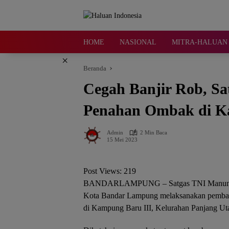
Langsung
ke
konten
HOME
NASIONAL
MITRA-HALUAN 
×
Beranda
Cegah Banjir Rob, S
Penahan Ombak di K
Admin
2 Min Baca
15 Mei 2023
Post Views:
219
BANDARLAMPUNG – Satgas TNI Manungg
Kota Bandar Lampung melaksanakan pembang
di Kampung Baru III, Kelurahan Panjang Ut