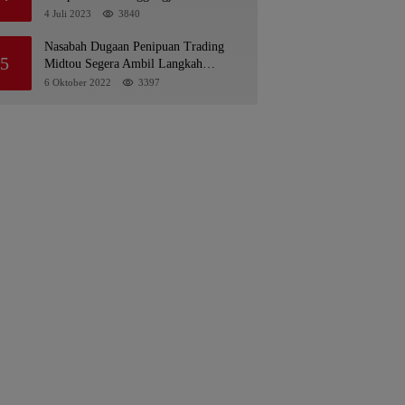
Pelaksanaan APBD 2022
4 Juli 2023
3840
Nasabah Dugaan Penipuan Trading
5
Midtou Segera Ambil Langkah
Hukum
6 Oktober 2022
3397