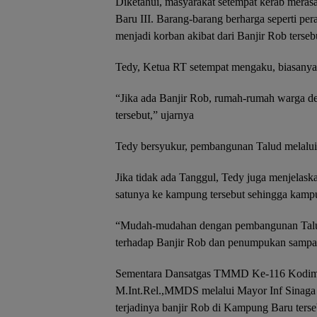
Diketahui, masyarakat setempat kerab mera
Baru III. Barang-barang berharga seperti per
menjadi korban akibat dari Banjir Rob terseb
Tedy, Ketua RT setempat mengaku, biasanya 
“Jika ada Banjir Rob, rumah-rumah warga de
tersebut,” ujarnya
Tedy bersyukur, pembangunan Talud melalu
Jika tidak ada Tanggul, Tedy juga menjelas
satunya ke kampung tersebut sehingga kampu
“Mudah-mudahan dengan pembangunan Talud 
terhadap Banjir Rob dan penumpukan sampa
Sementara Dansatgas TMMD Ke-116 Kodim 
M.Int.Rel.,MMDS melalui Mayor Inf Sinaga
terjadinya banjir Rob di Kampung Baru terse