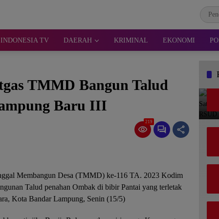
INDONESIA TV
DAERAH
KRIMINAL
EKONOMI
PO
atgas TMMD Bangun Talud
ampung Baru III
219
al Membangun Desa (TMMD) ke-116 TA. 2023 Kodim
unan Talud penahan Ombak di bibir Pantai yang terletak
ara, Kota Bandar Lampung, Senin (15/5)