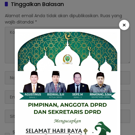
Tinggalkan Balasan
Alamat email Anda tidak akan dipublikasikan.
Ruas yang
wajib ditandai
*
×
Simpan nama, email, dan situs web saya pada