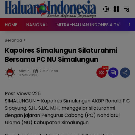
Langsung
ke
konten
HOME
NASIONAL
MITRA-HALUAN INDONESIA TV
DA
Beranda
Kapolres Simalungun Silaturahmi
Bersama PC NU Simalungun
226
Admin
2 Min Baca
8 Mei 2023
Post Views:
226
SIMALUNGUN – Kapolres Simalungun AKBP Ronald F.C
Sipayung, S.H., S.I.K., M.H., menggelar silaturahmi
dengan jajaran Pengurus Cabang (PC) Nahdlatul
Ulama (NU) Kabupaten Simalungun.