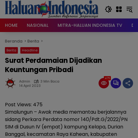
Langsung
ke
konten
HOME
NASIONAL
MITRA-HALUAN INDONESIA TV
DA
Beranda
Berita
Berita
Headline
Surat Perdamaian Dijadikan
Keuntungan Pribadi
475
Admin
3 Min Baca
14 April 2023
Post Views:
475
Simalungun – Awak media memantau berjalannya
sidang Perkara Perdata nomor 140/Pdt.G/2022/PN
SIM di Dusun IV (empat) kampung Kelapa, Durian
Banggal, kecamatan Raya Kahean, kabupaten