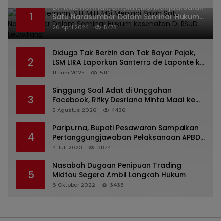
Dr. KMS Herman, S.H.,M.H.,MSi Menjadi Salah
1
Satu Narasumber Dalam Seminar Hukum
kesehatan Di RSUD Leuwiliang
26 April 2024
5478
Diduga Tak Berizin dan Tak Bayar Pajak,
2
LSM LIRA Laporkan Santerra de Laponte ke
Kejaksaan Kota Batu
11 Juni 2025
5110
Singgung Soal Adat di Unggahan
3
Facebook, Rifky Desriana Minta Maaf ke
PDA dan Bupati Kubar
5 Agustus 2026
4436
Paripurna, Bupati Pesawaran Sampaikan
4
Pertanggungjawaban Pelaksanaan APBD
2022
4 Juli 2023
3874
Nasabah Dugaan Penipuan Trading
5
Midtou Segera Ambil Langkah Hukum
6 Oktober 2022
3433