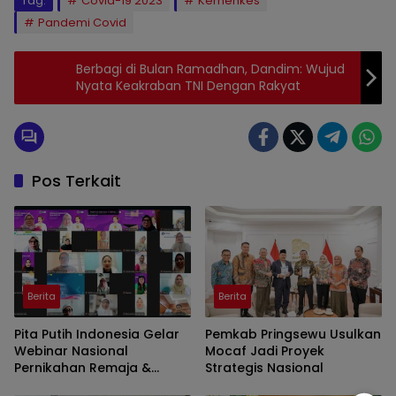
Tag:
Covid-19 2023
Kemenkes
Pandemi Covid
Berbagi di Bulan Ramadhan, Dandim: Wujud
Nyata Keakraban TNI Dengan Rakyat
Pos Terkait
Berita
Berita
Pita Putih Indonesia Gelar
Pemkab Pringsewu Usulkan
Webinar Nasional
Mocaf Jadi Proyek
Pernikahan Remaja &
Strategis Nasional
Komplikasi Maternal