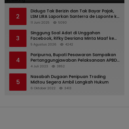
Diduga Tak Berizin dan Tak Bayar Pajak,
2
LSM LIRA Laporkan Santerra de Laponte ke
Kejaksaan Kota Batu
11 Juni 2025
5090
Singgung Soal Adat di Unggahan
3
Facebook, Rifky Desriana Minta Maaf ke
PDA dan Bupati Kubar
5 Agustus 2026
4242
Paripurna, Bupati Pesawaran Sampaikan
4
Pertanggungjawaban Pelaksanaan APBD
2022
4 Juli 2023
3852
Nasabah Dugaan Penipuan Trading
5
Midtou Segera Ambil Langkah Hukum
6 Oktober 2022
3413