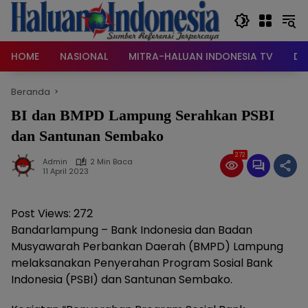
Langsung
ke
konten
HOME
NASIONAL
MITRA-HALUAN INDONESIA TV
DA
Beranda
BI dan BMPD Lampung Serahkan PSBI
dan Santunan Sembako
272
Admin
2 Min Baca
11 April 2023
Post Views:
272
Bandarlampung – Bank Indonesia dan Badan
Musyawarah Perbankan Daerah (BMPD) Lampung
melaksanakan Penyerahan Program Sosial Bank
Indonesia (PSBI) dan Santunan Sembako.