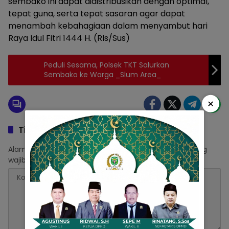
sembako ini dapat didistribusikan dengan optimal,
tepat guna, serta tepat sasaran agar dapat
menambah kebahagiaan dalam menyambut hari
Raya Idul Fitri 1444 H. (Rls/Sus)
Peduli Sesama, Polsek TKT Salurkan
Sembako ke Warga _Slum Area_
×
Tinggalkan Balasan
Alamat email Anda tidak akan dipublikasikan.
Ruas yang
wajib ditandai
*