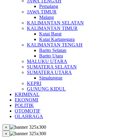
JAWA TENGAH
Pemalang
JAWA TIMUR
Malang
KALIMANTAN SELATAN
KALIMANTAN TIMUR
Kutai Barat
Kutai Kartanegara
KALIMANTAN TENGAH
Barito Selatan
Barito Utara
MALUKU UTARA
SUMATERA SELATAN
SUMATERA UTARA
Simalungun
KEPRI
GUNUNG KIDUL
KRIMINAL
EKONOMI
POLITIK
OTOMOTIF
OLAHRAGA
×
×