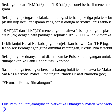
Sedangkan dari “RM”(27) dan “LR”(25) personel berhasil menemukan b
gram.
Selanjutnya petugas melakukan interogasi terhadap ketiga pria ters
plastik klip kecil transparan yang berisi diduga narkotika jenis sabu
“RM”(27) dan “LR”(25) menerangkan bahwa 1 (satu) bungkus plastik kl
“AP”(26) dengan cara patungan sejumlah Rp. 75.000,- untuk mereka
Lebih lanjut Kasat Narkoba juga menjelaskan bahwa Dari TKP juga tu
Kepolsek Perdagangan guna dimintai keterangan, Kedua Pria tersebut 
Selanjutnya keduanya turut diamankan ke Polsek Perdagangan untuk di
dilimpahkan ke Panti Rehabilitasi Narkoba.
Saat ini ketiga tersangka bersama barang bukti telah dibawa ke Mak
Sat Res Narkoba Polres Simalungun, “tandas Kasat Narkoba.(joe)
*#Humas_Polres_Simalungun*
Dua Pemuda Penyalahgunaan Narkotika Ditangkap Polsek Wonosob