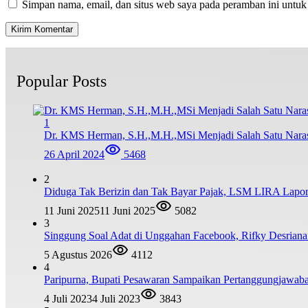
Simpan nama, email, dan situs web saya pada peramban ini untuk
Popular Posts
1
Dr. KMS Herman, S.H.,M.H.,MSi Menjadi Salah Satu Nar
26 April 2024
5468
2
Diduga Tak Berizin dan Tak Bayar Pajak, LSM LIRA Lapork
11 Juni 2025
11 Juni 2025
5082
3
Singgung Soal Adat di Unggahan Facebook, Rifky Desrian
5 Agustus 2026
4112
4
Paripurna, Bupati Pesawaran Sampaikan Pertanggungjawa
4 Juli 2023
4 Juli 2023
3843