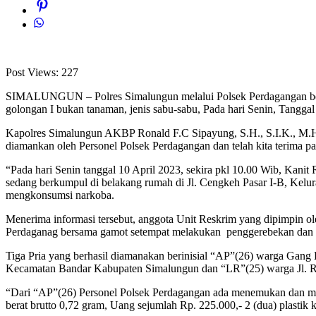
Post Views:
227
SIMALUNGUN – Polres Simalungun melalui Polsek Perdagangan berha
golongan I bukan tanaman, jenis sabu-sabu, Pada hari Senin, Tanggal 
Kapolres Simalungun AKBP Ronald F.C Sipayung, S.H., S.I.K., M.H.,
diamankan oleh Personel Polsek Perdagangan dan telah kita terima p
“Pada hari Senin tanggal 10 April 2023, sekira pkl 10.00 Wib, Kanit
sedang berkumpul di belakang rumah di Jl. Cengkeh Pasar I-B, Kelu
mengkonsumsi narkoba.
Menerima informasi tersebut, anggota Unit Reskrim yang dipimpin ol
Perdaganag bersama gamot setempat melakukan penggerebekan dan be
Tiga Pria yang berhasil diamanakan berinisial “AP”(26) warga Gan
Kecamatan Bandar Kabupaten Simalungun dan “LR”(25) warga Jl. R
“Dari “AP”(26) Personel Polsek Perdagangan ada menemukan dan meng
berat brutto 0,72 gram, Uang sejumlah Rp. 225.000,- 2 (dua) plastik 