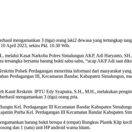
sil mengamankan 3 (tiga) orang laki2 dewasa yang tertangkap tanga
10 April 2023, sekira Pkl. 10.30 Wib.
 melalui Kasat Narkoba Polres Simalungun AKP. Adi Haryanto, SH., m
ara tersangka bersama barang bukti sabu-sabu, “ucap AKP Adi saat diko
 Reskrim Polsek Perdagangan menerima informasi dari masyarakat yang 
rahan Perdagangan III, Kecamaran Bandar, Kabupaten Simalungun, masy
eh Kanit Reskrim IPTU Edy Syaputra, S.H., M.H., melakukan pengintai
rhasil mengamankan 3 (tiga) orang pria.
g Bungtu Kel. Perdagangan III Kecamatan Bandar Kabupaten Simalung
ajamin Purba Kel. Perdagangan III Kecamatan Bandar Kabupaten Sima
amankan barang bukti berupa 4 (empat) Bungkus Plastik Klip kecil T
kosong dan 1 (satu) unit HP android warna hitam.