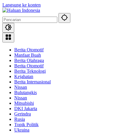
Langsung ke konten
Berita Otomotif
Manfaat Buah
Berita Olahraga
Berita Otomotif
Berita Teknologi
Kejahatan
Berita Internasional
Nissan
Bulutangkis
Nissan
Mitsubishi
DKI Jakarta
Gerindra
Rusia
Topik Politik
Ukraina