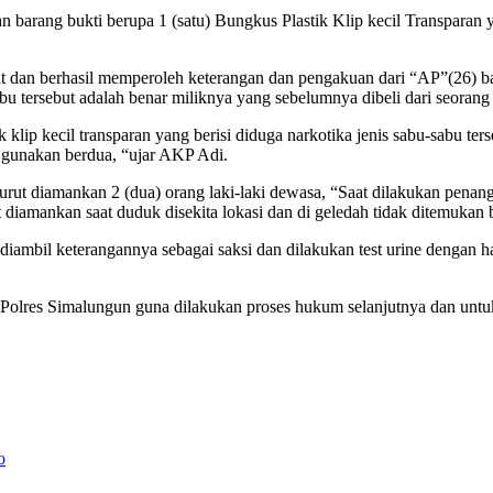
arang bukti berupa 1 (satu) Bungkus Plastik Klip kecil Transparan ya
ebut dan berhasil memperoleh keterangan dan pengakuan dari “AP”(26)
-sabu tersebut adalah benar miliknya yang sebelumnya dibeli dari seora
ip kecil transparan yang berisi diduga narkotika jenis sabu-sabu ters
 gunakan berdua, “ujar AKP Adi.
rut diamankan 2 (dua) orang laki-laki dewasa, “Saat dilakukan penan
diamankan saat duduk disekita lokasi dan di geledah tidak ditemukan b
ambil keterangannya sebagai saksi dan dilakukan test urine dengan has
o Polres Simalungun guna dilakukan proses hukum selanjutnya dan untu
o