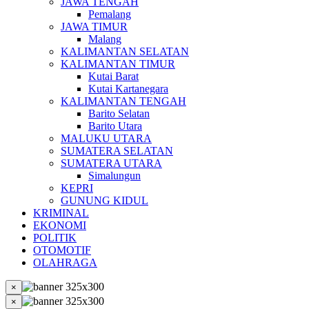
JAWA TENGAH
Pemalang
JAWA TIMUR
Malang
KALIMANTAN SELATAN
KALIMANTAN TIMUR
Kutai Barat
Kutai Kartanegara
KALIMANTAN TENGAH
Barito Selatan
Barito Utara
MALUKU UTARA
SUMATERA SELATAN
SUMATERA UTARA
Simalungun
KEPRI
GUNUNG KIDUL
KRIMINAL
EKONOMI
POLITIK
OTOMOTIF
OLAHRAGA
×
×