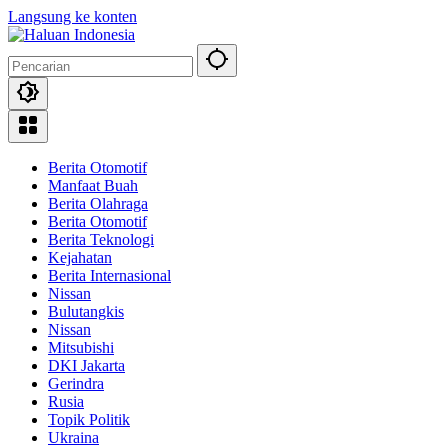
Langsung ke konten
Berita Otomotif
Manfaat Buah
Berita Olahraga
Berita Otomotif
Berita Teknologi
Kejahatan
Berita Internasional
Nissan
Bulutangkis
Nissan
Mitsubishi
DKI Jakarta
Gerindra
Rusia
Topik Politik
Ukraina