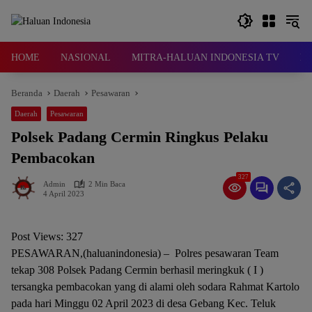
Langsung
ke
konten
HOME
NASIONAL
MITRA-HALUAN INDONESIA TV
D
Beranda
Daerah
Pesawaran
Daerah
Pesawaran
Polsek Padang Cermin Ringkus Pelaku
Pembacokan
327
Admin
2 Min Baca
4 April 2023
Post Views:
327
PESAWARAN,(haluanindonesia) – Polres pesawaran Team
tekap 308 Polsek Padang Cermin berhasil meringkuk ( I )
tersangka pembacokan yang di alami oleh sodara Rahmat Kartolo
pada hari Minggu 02 April 2023 di desa Gebang Kec. Teluk