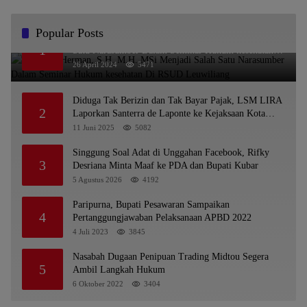
Popular Posts
Dr. KMS Herman, S.H.,M.H.,MSi Menjadi Salah
1
Satu Narasumber Dalam Seminar Hukum kesehatan
Di RSUD Leuwiliang
26 April 2024
5471
Diduga Tak Berizin dan Tak Bayar Pajak, LSM LIRA
2
Laporkan Santerra de Laponte ke Kejaksaan Kota
Batu
11 Juni 2025
5082
Singgung Soal Adat di Unggahan Facebook, Rifky
3
Desriana Minta Maaf ke PDA dan Bupati Kubar
5 Agustus 2026
4192
Paripurna, Bupati Pesawaran Sampaikan
4
Pertanggungjawaban Pelaksanaan APBD 2022
4 Juli 2023
3845
Nasabah Dugaan Penipuan Trading Midtou Segera
5
Ambil Langkah Hukum
6 Oktober 2022
3404