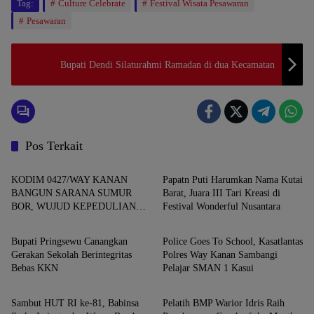
Tag:
Culture Celebrate
Festival Wisata Pesawaran
Pesawaran
Bupati Dendi Silaturahmi Ramadan di dua Kecamatan
Pos Terkait
Daerah
Daerah
KODIM 0427/WAY KANAN
Papatn Puti Harumkan Nama Kutai
BANGUN SARANA SUMUR
Barat, Juara III Tari Kreasi di
BOR, WUJUD KEPEDULIAN
Festival Wonderful Nusantara
Daerah
Daerah
TNI TERHADAP AIR BERSIH
Bupati Pringsewu Canangkan
Police Goes To School, Kasatlantas
Gerakan Sekolah Berintegritas
Polres Way Kanan Sambangi
Bebas KKN
Pelajar SMAN 1 Kasui
Daerah
Daerah
Sambut HUT RI ke-81, Babinsa
Pelatih BMP Warior Idris Raih