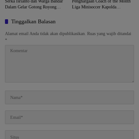
Serka Isrianto dan Warga Bandar
Penghargaan Coach of the Month
Dalam Gelar Gotong Royong
Liga Minisoccer Kapolda
Massal
Lampung 2026 Kategori U-12
Tinggalkan Balasan
Alamat email Anda tidak akan dipublikasikan.
Ruas yang wajib ditandai
*