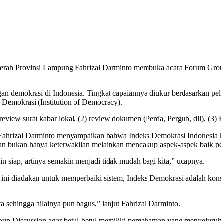
rah Provinsi Lampung Fahrizal Darminto membuka acara Forum Group
an demokrasi di Indonesia. Tingkat capaiannya diukur berdasarkan pe
a Demokrasi (Institution of Democracy).
review surat kabar lokal, (2) review dokumen (Perda, Pergub, dll), (
h Fahrizal Darminto menyampaikan bahwa Indeks Demokrasi Indonesia
han bukan hanya keterwakilan melainkan mencakup aspek-aspek baik p
in siap, artinya semakin menjadi tidak mudah bagi kita,” ucapnya.
i diadakan untuk memperbaiki sistem, Indeks Demokrasi adalah konse
a sehingga nilainya pun bagus,” lanjut Fahrizal Darminto.
up Discussion agar betul-betul memiliki pemahaman yang menyeluruh