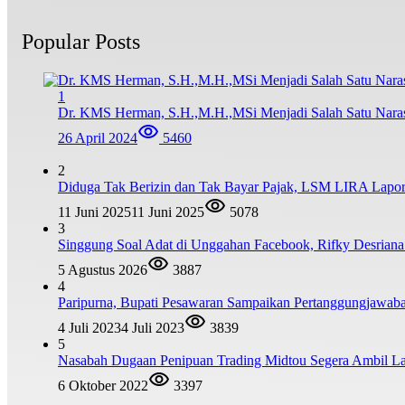
Popular Posts
1
Dr. KMS Herman, S.H.,M.H.,MSi Menjadi Salah Satu Nar
26 April 2024
5460
2
Diduga Tak Berizin dan Tak Bayar Pajak, LSM LIRA Lapork
11 Juni 2025
11 Juni 2025
5078
3
Singgung Soal Adat di Unggahan Facebook, Rifky Desrian
5 Agustus 2026
3887
4
Paripurna, Bupati Pesawaran Sampaikan Pertanggungjawa
4 Juli 2023
4 Juli 2023
3839
5
Nasabah Dugaan Penipuan Trading Midtou Segera Ambil 
6 Oktober 2022
3397