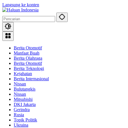
Langsung ke konten
Berita Otomotif
Manfaat Buah
Berita Olahraga
Berita Otomotif
Berita Teknologi
Kejahatan
Berita Internasional
Nissan
Bulutangkis
Nissan
Mitsubishi
DKI Jakarta
Gerindra
Rusia
Topik Politik
Ukraina