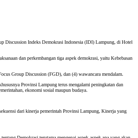
 Discussion Indeks Demokrasi Indonesia (IDI) Lampung, di Hotel
laksanaan dan perkembangan tiga aspek demokrasi, yaitu Kebebasan
3) Focus Group Discussion (FGD), dan (4) wawancara mendalam.
 khususnya Provinsi Lampung terus mengalami peningkatan dan
emerintahan, ekonomi sosial maupun budaya.
kuensi dari kinerja pemerintah Provinsi Lampung, Kinerja yang
 tentang Demokrasi terutama mengenai aspek-aspek apa yang akan