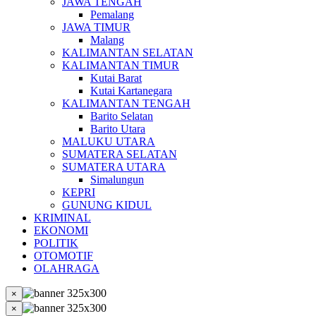
JAWA TENGAH
Pemalang
JAWA TIMUR
Malang
KALIMANTAN SELATAN
KALIMANTAN TIMUR
Kutai Barat
Kutai Kartanegara
KALIMANTAN TENGAH
Barito Selatan
Barito Utara
MALUKU UTARA
SUMATERA SELATAN
SUMATERA UTARA
Simalungun
KEPRI
GUNUNG KIDUL
KRIMINAL
EKONOMI
POLITIK
OTOMOTIF
OLAHRAGA
×
×