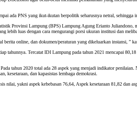
i ada PNS yang ikut-ikutan berpolitik seharusnya netral, sehingga in
stik Provinsi Lampung (BPS) Lampung Agung Erianto Juliandono, me
g lebih luas dengan cara mengurangi porsi ukuran institusi dan meliba
 berita online, dan dokumen/peraturan yang dikeluarkan instansi, ” ka
iap tahunnya. Tercatat IDI Lampung pada tahun 2021 mencapai 80,18 a
Pada tahun 2020 total ada 28 aspek yang menjadi indikator penilaian.
san, kesetaraan, dan kapasistas lembaga demokrasi.
sis nilai, yakni aspek kebebasan 76,64, Aspek kesetaraan 81,82 dan a