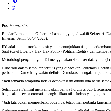
Post Views:
358
Bandar Lampung — Gubernur Lampung yang diwakili Sekretaris Dae
Emersia, Senin (03/04/2023).
IDI adalah indikator komposit yang menunjukkan tingkat perkembang
Sipil (Civil Liberty), Hak-Hak Politik (Political Rights), dan Lembag
Metodologi penghitungan IDI menggunakan 4 sumber data yaitu: (1) 
Gubernur dalam sambutan tertulis yang dibacakan Sekretaris Daera
perbaikan. Dan seiring waktu definisi Demokrasi mengalami peruba
“Jadi semakin sempurna indeks demokrasi ini diukur kita harus semak
Selanjutnya Fahrizal menyampaikan bahwa Forum Group Discussion in
bagus akan secara otomatis menghasilkan nilai Indeks yang bagus
“Jadi kita bukan memperbaiki potretnya, tetapi memperbaiki kinerjany
Gubernur mengharapkan kepada seluruh yang hadir dalam Forum Gro