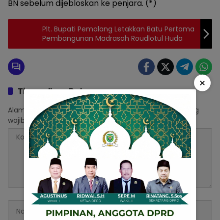
BN sebelum dijebloskan ke penjara. (*)
Plt. Bupati Pemalang Letakkan Batu Pertama
Pembangunan Madrasah Roudlotul Huda
×
Tinggalkan Balasan
Alamat email Anda tidak akan dipublikasikan.
Ruas yang
wajib ditandai
*