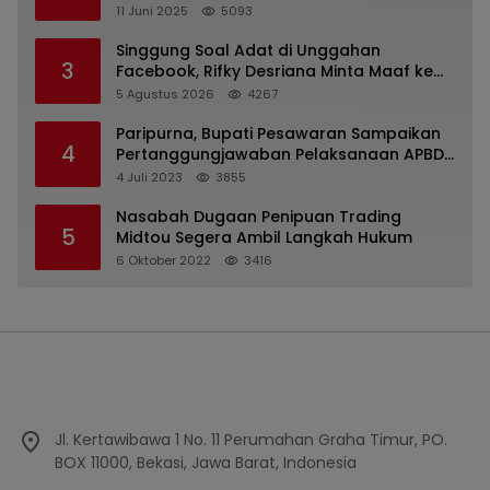
Kejaksaan Kota Batu
11 Juni 2025
5093
Singgung Soal Adat di Unggahan
3
Facebook, Rifky Desriana Minta Maaf ke
PDA dan Bupati Kubar
5 Agustus 2026
4267
Paripurna, Bupati Pesawaran Sampaikan
4
Pertanggungjawaban Pelaksanaan APBD
2022
4 Juli 2023
3855
Nasabah Dugaan Penipuan Trading
5
Midtou Segera Ambil Langkah Hukum
6 Oktober 2022
3416
Jl. Kertawibawa 1 No. 11 Perumahan Graha Timur, PO.
BOX 11000, Bekasi, Jawa Barat, Indonesia