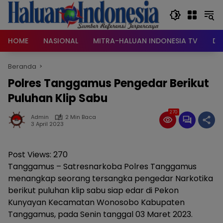
Langsung
ke
konten
HOME
NASIONAL
MITRA-HALUAN INDONESIA TV
DA
Beranda
Polres Tanggamus Pengedar Berikut
Puluhan Klip Sabu
270
Admin
2 Min Baca
3 April 2023
Post Views:
270
Tanggamus – Satresnarkoba Polres Tanggamus
menangkap seorang tersangka pengedar Narkotika
berikut puluhan klip sabu siap edar di Pekon
Kunyayan Kecamatan Wonosobo Kabupaten
Tanggamus, pada Senin tanggal 03 Maret 2023.