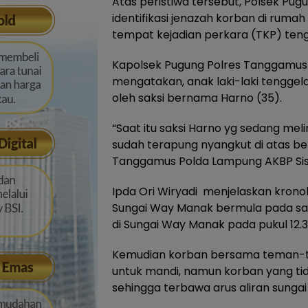
Atas peristiwa tersebut, Polsek Pu
identifikasi jenazah korban di rum
tempat kejadian perkara (TKP) ten
Kapolsek Pugung Polres Tanggamus P
mengatakan, anak laki-laki tenggel
oleh saksi bernama Harno (35).
“Saat itu saksi Harno yg sedang mel
sudah terapung nyangkut di atas beb
Tanggamus Polda Lampung AKBP Siswa
Ipda Ori Wiryadi menjelaskan kronolo
Sungai Way Manak bermula pada sa
di Sungai Way Manak pada pukul 12.3
Kemudian korban bersama teman-t
untuk mandi, namun korban yang ti
sehingga terbawa arus aliran sunga