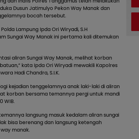
gung dan Inafis Polres Tanggamus telah melakukan
ah duka Dusun Jatimulyo Pekon Way Manak dan
ggelamnya bocah tersebut.
olda Lampung Ipda Ori Wiryadi, S.H
am Sungai Way Manak ini pertama kali ditemukan
intasi aliran Sungai Way Manak, melihat korban
atuan,” kata Ipda Ori Wiryadi mewakili Kapolres
ra Hadi Chandra, S.I.K.
gi kejadian tenggelamnya anak laki-laki di aliran
at korban bersama temannya pergi untuk mandi
0 WIB.
emannya langsung masuk kedalam aliran sungai
dak bisa berenang dan langsung ketengah
i way manak.