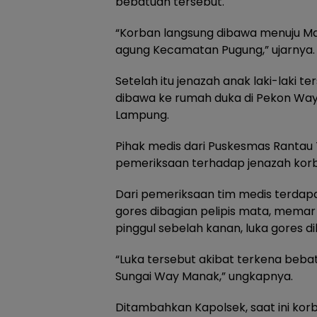
bebatuan tersebut.
“Korban langsung dibawa menuju Ma
agung Kecamatan Pugung,” ujarnya.
Setelah itu jenazah anak laki-laki t
dibawa ke rumah duka di Pekon W
Lampung.
Pihak medis dari Puskesmas Rantau
pemeriksaan terhadap jenazah kor
Dari pemeriksaan tim medis terdapat
gores dibagian pelipis mata, memar 
pinggul sebelah kanan, luka gores di
“Luka tersebut akibat terkena bebat
Sungai Way Manak,” ungkapnya.
Ditambahkan Kapolsek, saat ini kor