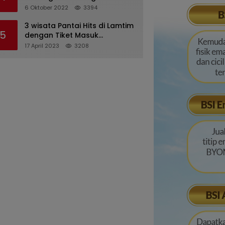
Langkah Hukum
6 Oktober 2022
3394
3 wisata Pantai Hits di Lamtim
5
dengan Tiket Masuk
Terjangkau
17 April 2023
3208