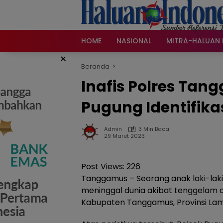
Langsung
ke
konten
HOME
NASIONAL
MITRA-HALUAN 
×
Beranda
Inafis Polres Tan
Pugung Identifik
Admin
3 Min Baca
29 Maret 2023
Post Views:
226
Tanggamus – Seorang anak laki-la
meninggal dunia akibat tenggelam
Kabupaten Tanggamus, Provinsi Lamp