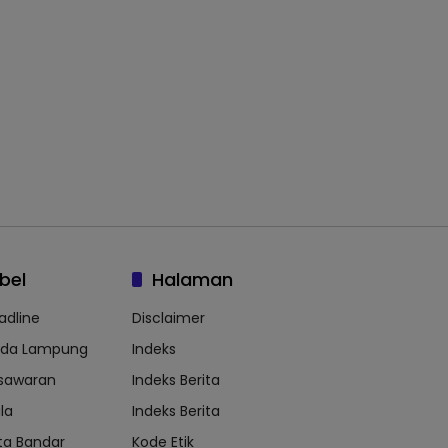
bel
Halaman
adline
Disclaimer
lda Lampung
Indeks
sawaran
Indeks Berita
la
Indeks Berita
ta Bandar
Kode Etik