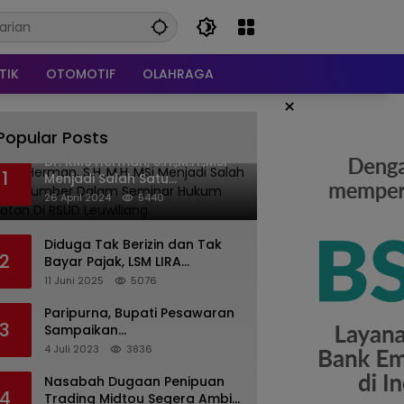
TIK
OTOMOTIF
OLAHRAGA
×
Popular Posts
Dr. KMS Herman, S.H.,M.H.,MSi
1
Menjadi Salah Satu
Narasumber Dalam Seminar
26 April 2024
5440
Hukum kesehatan Di RSUD
Leuwiliang
Diduga Tak Berizin dan Tak
2
Bayar Pajak, LSM LIRA
Laporkan Santerra de
11 Juni 2025
5076
Laponte ke Kejaksaan Kota
Batu
Paripurna, Bupati Pesawaran
3
Sampaikan
Pertanggungjawaban
4 Juli 2023
3836
Pelaksanaan APBD 2022
Nasabah Dugaan Penipuan
4
Trading Midtou Segera Ambil