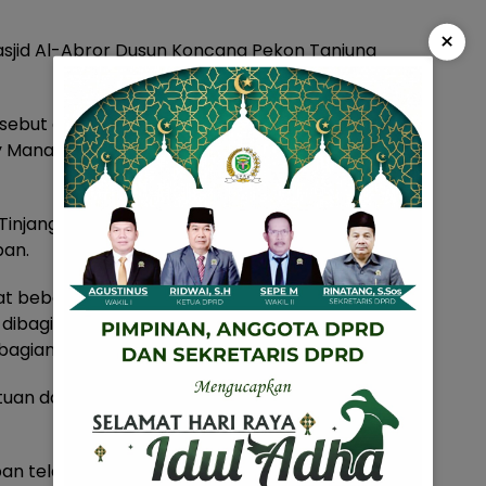
×
sjid Al-Abror Dusun Koncang Pekon Tanjung
ersebut dikenali oleh masyarakat, selanjutnya
ay Manak Kecamatan Pugung Tanggamus,
 Tinjang juga sempat datang untuk melakukan
ban.
 beberapa luka yang ditemui, antara lain luka
dibagian dahi sebelah kiri, luka memar dibagian
bagian paha sebelah kiri.
uan dan ranting yang berada di dasar aliran
ban telah dimakamkan pihak keluarga di tempat