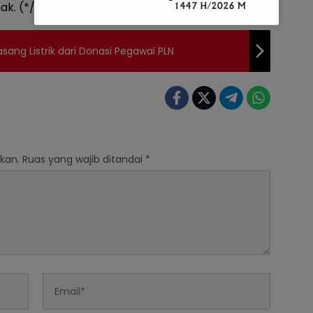
k. (*/Fahmi)
ang Listrik dari Donasi Pegawai PLN
kan.
Ruas yang wajib ditandai
*