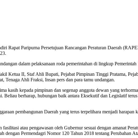
nghadiri Rapat Paripurna Persetujuan Rancangan Peraturan Daerah (RA
23.
-undangan dalam pelaksanaan roda pemerintahan di lingkup Pemerintah
kil Ketua II, Staf Ahli Bupati, Pejabat Pimpinan Tinggi Pratama, Pej
t, Tenaga Ahli Fraksi, Insan pers dan para tamu undangan.
ima kasih kepada pimpinan dan segenap anggota dewan yang terhormat
i. Beliau berharap, hubungan baik antara Eksekutif dan Legislatif terus 
nggaraan pembangunan Daerah yang terus terpelihara menjadi harapan
n fasilitasi atau pengawasan oleh Gubernur sesuai dengan amanat Pe
ah dengan Permendagri Nomor 120 Tahun 2018 tentang Perubahan Ata