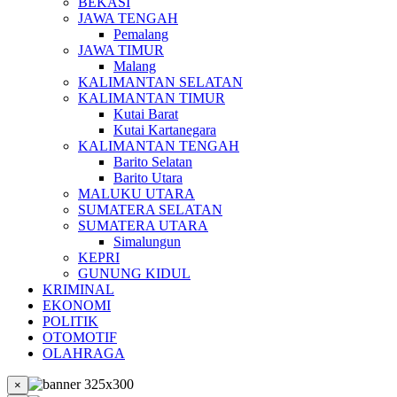
BEKASI
JAWA TENGAH
Pemalang
JAWA TIMUR
Malang
KALIMANTAN SELATAN
KALIMANTAN TIMUR
Kutai Barat
Kutai Kartanegara
KALIMANTAN TENGAH
Barito Selatan
Barito Utara
MALUKU UTARA
SUMATERA SELATAN
SUMATERA UTARA
Simalungun
KEPRI
GUNUNG KIDUL
KRIMINAL
EKONOMI
POLITIK
OTOMOTIF
OLAHRAGA
×