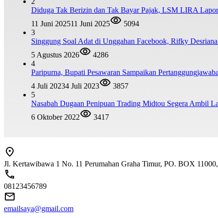
2
Diduga Tak Berizin dan Tak Bayar Pajak, LSM LIRA Lapork
11 Juni 2025
11 Juni 2025
5094
3
Singgung Soal Adat di Unggahan Facebook, Rifky Desrian
5 Agustus 2026
4286
4
Paripurna, Bupati Pesawaran Sampaikan Pertanggungjawa
4 Juli 2023
4 Juli 2023
3857
5
Nasabah Dugaan Penipuan Trading Midtou Segera Ambil 
6 Oktober 2022
3417
Jl. Kertawibawa 1 No. 11 Perumahan Graha Timur, PO. BOX 11000, 
08123456789
emailsaya@gmail.com