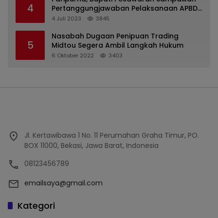
4
Pertanggungjawaban Pelaksanaan APBD
2022
4 Juli 2023
3845
Nasabah Dugaan Penipuan Trading
5
Midtou Segera Ambil Langkah Hukum
6 Oktober 2022
3403
Jl. Kertawibawa 1 No. 11 Perumahan Graha Timur, PO.
BOX 11000, Bekasi, Jawa Barat, Indonesia
08123456789
emailsaya@gmail.com
Kategori