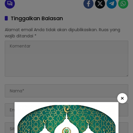
Tinggalkan Balasan
Alamat email Anda tidak akan dipublikasikan.
Ruas yang
wajib ditandai
*
×