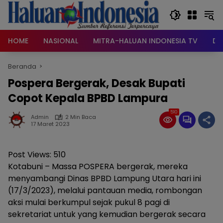
Langsung
ke
konten
HOME
NASIONAL
MITRA-HALUAN INDONESIA TV
DA
Beranda
Pospera Bergerak, Desak Bupati
Copot Kepala BPBD Lampura
510
Admin
2 Min Baca
17 Maret 2023
Post Views:
510
Kotabuni – Massa POSPERA bergerak, mereka
menyambangi Dinas BPBD Lampung Utara hari ini
(17/3/2023), melalui pantauan media, rombongan
aksi mulai berkumpul sejak pukul 8 pagi di
sekretariat untuk yang kemudian bergerak secara