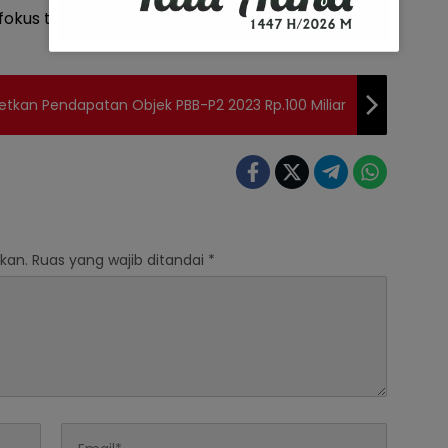
fokus terhadap pembangunan infrastruktur
kan Pendapatan Objek PBB-P2 2023 Rp.100 Miliar
kan.
Ruas yang wajib ditandai
*