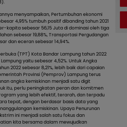
).
annya menyampaikan, Pertumbuhan ekonomi
esar 4,95% tumbuh positif dibanding tahun 2021
r-kapita sebesar 56,15 Juta di dominasi oleh tiga
golahan sebesar 19,88%, Transportasi Pergudangan
sar dan eceran sebesar 14,94%.
erbuka (TPT) Kota Bandar Lampung tahun 2022
nsi Lampung yaitu sebesar 4,52%. Untuk Angka
un 2022 sebesar 8,21%, lebih baik dari capaian
Pemerintah Provinsi (Pemprov) Lampung terus
an angka kemiskinan menjadi satu digit
uk itu, perlu peningkatan peran dan komitmen
ogram yang lebih efektif, terarah, dan terpadu
ra tepat, dengan berdasar basis data yang
enanggulangan kemiskinan. Upaya Penurunan
trim ini menjadi salah satu fokus dan
hatian kita bersama dalam mewujudkan