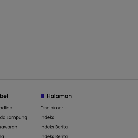
bel
Halaman
adline
Disclaimer
lda Lampung
Indeks
sawaran
Indeks Berita
la
Indeks Berita