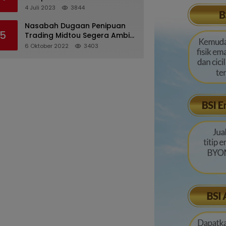
Pertanggungjawaban
4 Juli 2023
3844
Pelaksanaan APBD 2022
Nasabah Dugaan Penipuan
5
Trading Midtou Segera Ambil
Langkah Hukum
6 Oktober 2022
3403