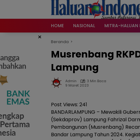
Langsung
ke
konten
HOME
NASIONAL
MITRA-HALUAN 
×
Beranda
Musrenbang RKPD 
Lampung
Admin
3 Min Baca
9 Maret 2023
Post Views:
241
BANDARLAMPUNG – Mewakili Gubernu
(Sekdaprov) Lampung Fahrizal Da
Pembangunan (Musrenbang) Recan
Bandar Lampung Tahun 2024. Kegiata