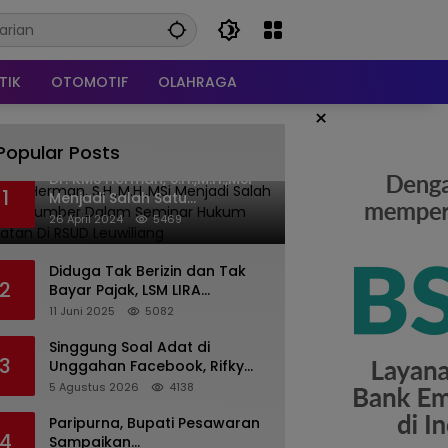
TIK
OTOMOTIF
OLAHRAGA
×
Popular Posts
Dr. KMS Herman, S.H.,M.H.,MSi
1
Menjadi Salah Satu
Narasumber Dalam Seminar
26 April 2024
5469
Hukum kesehatan Di RSUD
Leuwiliang
Diduga Tak Berizin dan Tak
2
Bayar Pajak, LSM LIRA
Laporkan Santerra de
11 Juni 2025
5082
Laponte ke Kejaksaan Kota
Batu
Singgung Soal Adat di
3
Unggahan Facebook, Rifky
Desriana Minta Maaf ke PDA
5 Agustus 2026
4138
dan Bupati Kubar
Paripurna, Bupati Pesawaran
4
Sampaikan