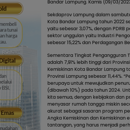
Bandar Lampung. Kamis (09/03/2023
Sekdaprov Lampung dalam sambut
Kota Bandar Lampung tahun 2022 seb
yaitu sebesar 3,07%, dengan PDRB pe
sektor unggulan yaitu Industri Pen
sebesar 15,22% dan Perdagangan Be
Sementara Tingkat Pengangguran T
adalah 7,91% lebih tinggi dari Provi
Kemiskinan Kota Bandar Lampung tah
Provinsi Lampung sebesar 11,44%. “
berupaya untuk mewujudkan penurun
(dibawah 10%) pada tahun 2024. Unt
kita semua, dengan kebijakan dan pr
menyasar rumah tangga miskin seca
akurat sebagai sasaran program p
Angka Kemiskinan dan Kemiskinan eks
tantangan, yang harus menjadi per