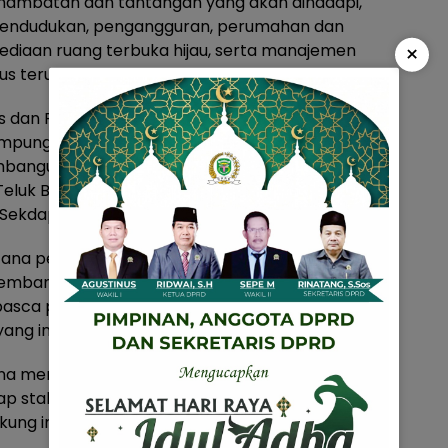
hambatan dan tantangan yang akan dihadapi,
 kependudukan, pengangguran, perumahan dan
×
ediaan ruang terbuka hijau, serta manajemen
s terus dibenahi dan ditingkatkan.
res dan Rencana Pengembangan Infrastruktur
Lampung Tahun 2023 yang berlokasi di Kota Bandar
bangunan Sistem Penyediaan Air Minum (SPAM)
 Teluk Betung dan Panjang, serta Pembangunan
as Sekdaprov Lampung.
encana pembangunan ke depan, terdapat
embangunan Provinsi Lampung diantaranya;
asca pandemi Covid-19, Pencapaian target SPM
ang inklusif untuk Provinsi Lampung”. Tutupnya.
ana mengungkapkan, Pelaksanaan musrenbang
nap stakeholders untuk memberikan saran, serta
kung implementasi program dan anggaran.