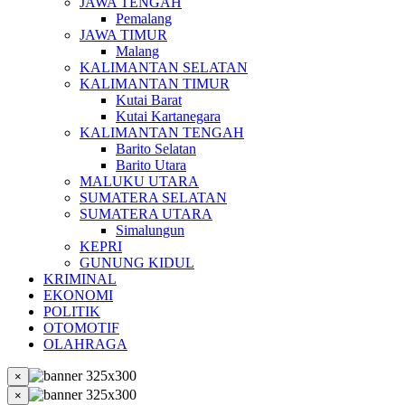
JAWA TENGAH
Pemalang
JAWA TIMUR
Malang
KALIMANTAN SELATAN
KALIMANTAN TIMUR
Kutai Barat
Kutai Kartanegara
KALIMANTAN TENGAH
Barito Selatan
Barito Utara
MALUKU UTARA
SUMATERA SELATAN
SUMATERA UTARA
Simalungun
KEPRI
GUNUNG KIDUL
KRIMINAL
EKONOMI
POLITIK
OTOMOTIF
OLAHRAGA
×
×