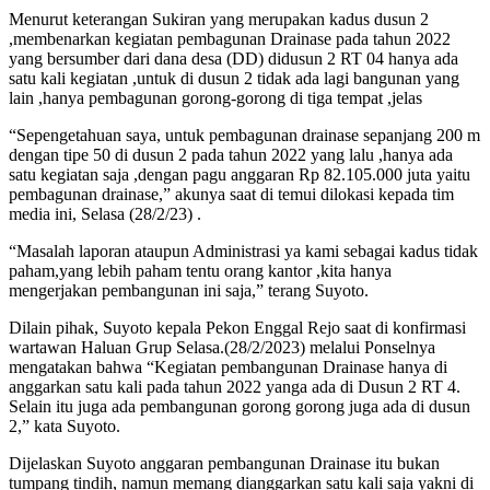
Menurut keterangan Sukiran yang merupakan kadus dusun 2
,membenarkan kegiatan pembagunan Drainase pada tahun 2022
yang bersumber dari dana desa (DD) didusun 2 RT 04 hanya ada
satu kali kegiatan ,untuk di dusun 2 tidak ada lagi bangunan yang
lain ,hanya pembagunan gorong-gorong di tiga tempat ,jelas
“Sepengetahuan saya, untuk pembagunan drainase sepanjang 200 m
dengan tipe 50 di dusun 2 pada tahun 2022 yang lalu ,hanya ada
satu kegiatan saja ,dengan pagu anggaran Rp 82.105.000 juta yaitu
pembagunan drainase,” akunya saat di temui dilokasi kepada tim
media ini, Selasa (28/2/23) .
“Masalah laporan ataupun Administrasi ya kami sebagai kadus tidak
paham,yang lebih paham tentu orang kantor ,kita hanya
mengerjakan pembangunan ini saja,” terang Suyoto.
Dilain pihak, Suyoto kepala Pekon Enggal Rejo saat di konfirmasi
wartawan Haluan Grup Selasa.(28/2/2023) melalui Ponselnya
mengatakan bahwa “Kegiatan pembangunan Drainase hanya di
anggarkan satu kali pada tahun 2022 yanga ada di Dusun 2 RT 4.
Selain itu juga ada pembangunan gorong gorong juga ada di dusun
2,” kata Suyoto.
Dijelaskan Suyoto anggaran pembangunan Drainase itu bukan
tumpang tindih, namun memang dianggarkan satu kali saja yakni di