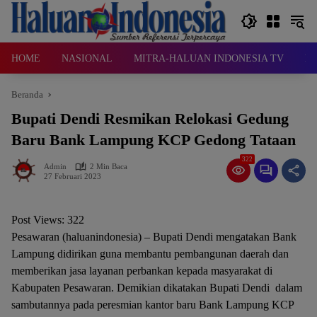
Langsung
ke
konten
HOME
NASIONAL
MITRA-HALUAN INDONESIA TV
D
Beranda
Bupati Dendi Resmikan Relokasi Gedung
Baru Bank Lampung KCP Gedong Tataan
322
Admin
2 Min Baca
27 Februari 2023
Post Views:
322
Pesawaran (haluanindonesia) – Bupati Dendi mengatakan Bank
Lampung didirikan guna membantu pembangunan daerah dan
memberikan jasa layanan perbankan kepada masyarakat di
Kabupaten Pesawaran. Demikian dikatakan Bupati Dendi dalam
sambutannya pada peresmian kantor baru Bank Lampung KCP