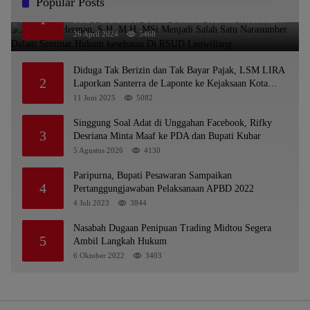
Popular Posts
Dr. KMS Herman, S.H.,M.H.,MSi Menjadi Salah
1
Satu Narasumber Dalam Seminar Hukum kesehatan
Di RSUD Leuwiliang
26 April 2024
5468
Diduga Tak Berizin dan Tak Bayar Pajak, LSM LIRA
2
Laporkan Santerra de Laponte ke Kejaksaan Kota
Batu
11 Juni 2025
5082
Singgung Soal Adat di Unggahan Facebook, Rifky
3
Desriana Minta Maaf ke PDA dan Bupati Kubar
5 Agustus 2026
4130
Paripurna, Bupati Pesawaran Sampaikan
4
Pertanggungjawaban Pelaksanaan APBD 2022
4 Juli 2023
3844
Nasabah Dugaan Penipuan Trading Midtou Segera
5
Ambil Langkah Hukum
6 Oktober 2022
3403