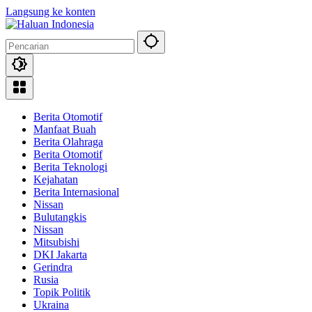
Langsung ke konten
Berita Otomotif
Manfaat Buah
Berita Olahraga
Berita Otomotif
Berita Teknologi
Kejahatan
Berita Internasional
Nissan
Bulutangkis
Nissan
Mitsubishi
DKI Jakarta
Gerindra
Rusia
Topik Politik
Ukraina