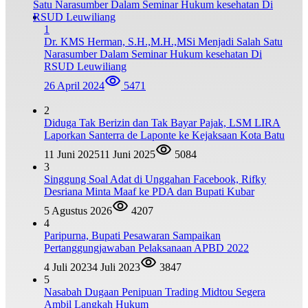
1
Dr. KMS Herman, S.H.,M.H.,MSi Menjadi Salah Satu
Narasumber Dalam Seminar Hukum kesehatan Di
RSUD Leuwiliang
26 April 2024
5471
2
Diduga Tak Berizin dan Tak Bayar Pajak, LSM LIRA
Laporkan Santerra de Laponte ke Kejaksaan Kota Batu
11 Juni 2025
11 Juni 2025
5084
3
Singgung Soal Adat di Unggahan Facebook, Rifky
Desriana Minta Maaf ke PDA dan Bupati Kubar
5 Agustus 2026
4207
4
Paripurna, Bupati Pesawaran Sampaikan
Pertanggungjawaban Pelaksanaan APBD 2022
4 Juli 2023
4 Juli 2023
3847
5
Nasabah Dugaan Penipuan Trading Midtou Segera
Ambil Langkah Hukum