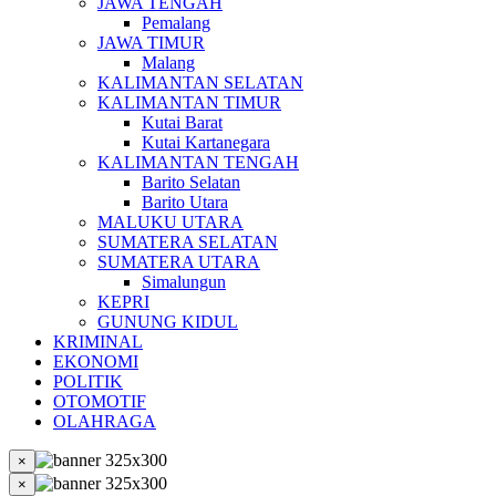
JAWA TENGAH
Pemalang
JAWA TIMUR
Malang
KALIMANTAN SELATAN
KALIMANTAN TIMUR
Kutai Barat
Kutai Kartanegara
KALIMANTAN TENGAH
Barito Selatan
Barito Utara
MALUKU UTARA
SUMATERA SELATAN
SUMATERA UTARA
Simalungun
KEPRI
GUNUNG KIDUL
KRIMINAL
EKONOMI
POLITIK
OTOMOTIF
OLAHRAGA
×
×