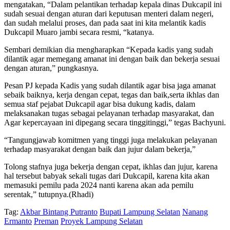
mengatakan, “Dalam pelantikan terhadap kepala dinas Dukcapil ini
sudah sesuai dengan aturan dari keputusan menteri dalam negeri,
dan sudah melalui proses, dan pada saat ini kita melantik kadis
Dukcapil Muaro jambi secara resmi, “katanya.
Sembari demikian dia mengharapkan “Kepada kadis yang sudah
dilantik agar memegang amanat ini dengan baik dan bekerja sesuai
dengan aturan,” pungkasnya.
Pesan PJ kepada Kadis yang sudah dilantik agar bisa jaga amanat
sebaik baiknya, kerja dengan cepat, tegas dan baik,serta ikhlas dan
semua staf pejabat Dukcapil agar bisa dukung kadis, dalam
melaksanakan tugas sebagai pelayanan terhadap masyarakat, dan
Agar kepercayaan ini dipegang secara tinggitinggi,” tegas Bachyuni.
“Tangungjawab komitmen yang tinggi juga melakukan pelayanan
terhadap masyarakat dengan baik dan jujur dalam bekerja,”
Tolong stafnya juga bekerja dengan cepat, ikhlas dan jujur, karena
hal tersebut babyak sekali tugas dari Dukcapil, karena kita akan
memasuki pemilu pada 2024 nanti karena akan ada pemilu
serentak,” tutupnya.(Rhadi)
Tag:
Akbar Bintang Putranto
Bupati Lampung Selatan
Nanang
Ermanto
Preman
Proyek Lampung Selatan