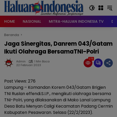
Langsung
ke
konten
HOME
NASIONAL
MITRA-HALUAN INDONESIA TV
DA
Beranda
Jaga Sinergitas, Danrem 043/Gatam
Ikuti Olahraga BersamaTNI-Polri
276
Admin
1 Min Baca
22 Februari 2023
Post Views:
276
Lampung – Komandan Korem 043/Gatam Brigjen
TNI Ruslan effendi.S.I.P., mengikuti olahraga bersama
TNI-Polri, yang dilaksanakan di Mako Lanal Lampung
Desa Batu Menyan Caligi Kecamatan Padang Cermin
Kabupaten Pesawaran. Selasa (22/2/2023).