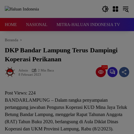
Langsung
ke
konten
HOME
NASIONAL
MITRA-HALUAN INDONESIA TV
D
Beranda
DKP Bandar Lampung Terus Dampingi
Koperasi Perikanan
224
Admin
2 Min Baca
8 Februari 2023
Post Views:
224
BANDARLAMPUNG – Dalam rangka penyampaian
pertanggung jawaban Pengurus Koperasi KUD Mina Jaya Teluk
Betung Bandar Lampung, menggelar Rapat Tahunan Anggota
(RAT) Tahun Buku 2020, berlangsung di Aula Diklat Dinas
Koperasi dan UKM Provinsi Lampung, Rabu (8/2/2023).