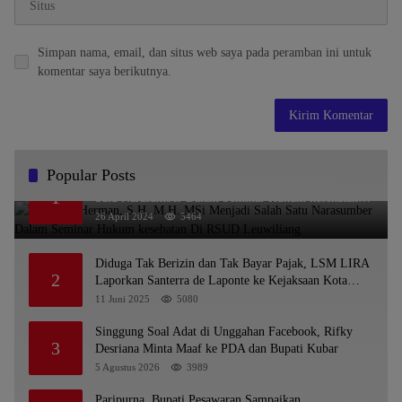
Simpan nama, email, dan situs web saya pada peramban ini untuk
komentar saya berikutnya.
Popular Posts
Dr. KMS Herman, S.H.,M.H.,MSi Menjadi Salah
1
Satu Narasumber Dalam Seminar Hukum kesehatan
Di RSUD Leuwiliang
26 April 2024
5464
Diduga Tak Berizin dan Tak Bayar Pajak, LSM LIRA
2
Laporkan Santerra de Laponte ke Kejaksaan Kota
Batu
11 Juni 2025
5080
Singgung Soal Adat di Unggahan Facebook, Rifky
3
Desriana Minta Maaf ke PDA dan Bupati Kubar
5 Agustus 2026
3989
Paripurna, Bupati Pesawaran Sampaikan