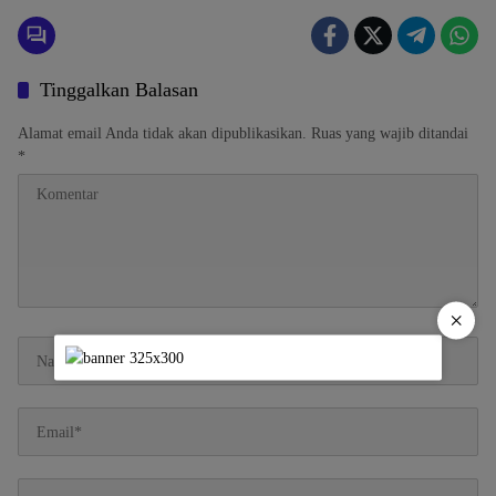
Tinggalkan Balasan
Alamat email Anda tidak akan dipublikasikan.
Ruas yang wajib ditandai
*
×