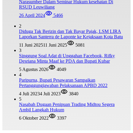
Narasumber Dalam Seminar Hukum kesehatan Di
RSUD Leuwiliang
26 April 2024
5466
2
Diduga Tak Berizin dan Tak Bayar Pajak, LSM LIRA
Laporkan Santerra de Laponte ke Kejaksaan Kota Batu
11 Juni 2025
11 Juni 2025
5081
3
Singgung Soal Adat di Unggahan Facebook, Rifky
Desriana Minta Maaf ke PDA dan Bupati Kubar
5 Agustus 2026
4049
4
Paripurna, Bupati Pesawaran Sampaikan
Pertanggungjawaban Pelaksanaan APBD 2022
4 Juli 2023
4 Juli 2023
3840
5
Nasabah Dugaan Penipuan Trading Midtou Segera
Ambil Langkah Hukum
6 Oktober 2022
3397