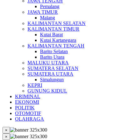
JAWA TENGAH
Pemalang
JAWA TIMUR
Malang
KALIMANTAN SELATAN
KALIMANTAN TIMUR
Kutai Barat
Kutai Kartanegara
KALIMANTAN TENGAH
Barito Selatan
Barito Utara
MALUKU UTARA
SUMATERA SELATAN
SUMATERA UTARA
Simalungun
KEPRI
GUNUNG KIDUL
KRIMINAL
EKONOMI
POLITIK
OTOMOTIF
OLAHRAGA
×
×