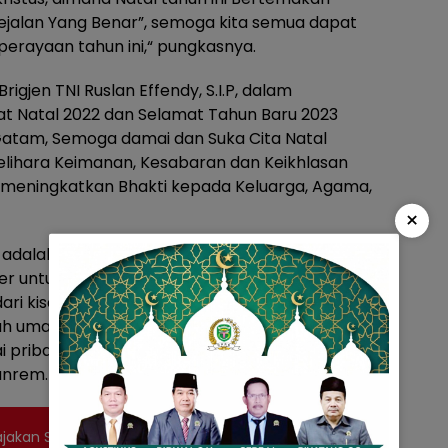
jalan Yang Benar”, semoga kita semua dapat
erayaan tahun ini,“ pungkasnya.
jen TNI Ruslan Effendy, S.I.P, dalam
Natal 2022 dan Selamat Tahun Baru 2023
atam, Semoga damai dan Suka Cita Natal
ihara Keimanan, Kesabaran dan Keikhlasan
 meningkatkan Bhakti kepada Keluarga, Agama,
×
 adalah Hari Raya bagi umat Kristiani yang di
r untuk merayakan hari lahirnya Yesus Kristus,
i kisah kelahiran Yesus Kristus tetsebut dan
 umat Kristiani untuk senantiasa meneladani
i pribadi yang sederhana bersih, peduli dan rela
nrem. (Rls/Sus)
akan Sawit Pola Mitra