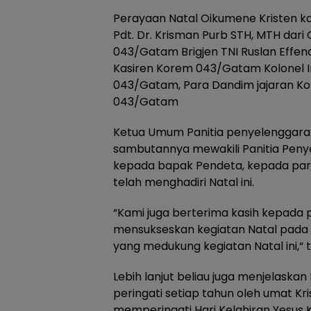
Perayaan Natal Oikumene Kristen kat
Pdt. Dr. Krisman Purb STH, MTH dar
043/Gatam Brigjen TNI Ruslan Effend
Kasiren Korem 043/Gatam Kolonel 
043/Gatam, Para Dandim jajaran Ko
043/Gatam
Ketua Umum Panitia penyelenggara Let
sambutannya mewakili Panitia Pen
kepada bapak Pendeta, kepada par
telah menghadiri Natal ini.
“Kami juga berterima kasih kepada 
mensukseskan kegiatan Natal pada ha
yang medukung kegiatan Natal ini,“ 
Lebih lanjut beliau juga menjelaskan
peringati setiap tahun oleh umat Kr
memperingati Hari Kelahiran Yesus K