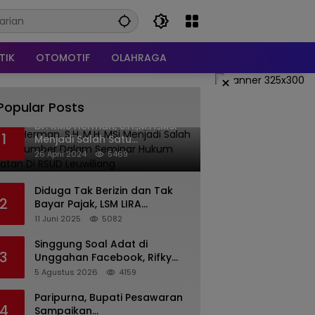
TIK
OTOMOTIF
OLAHRAGA
×
Popular Posts
Dr. KMS Herman, S.H.,M.H.,MSi
1
Menjadi Salah Satu
Narasumber Dalam Seminar
26 April 2024
5469
Hukum kesehatan Di RSUD
Leuwiliang
Diduga Tak Berizin dan Tak
2
Bayar Pajak, LSM LIRA
Laporkan Santerra de
11 Juni 2025
5082
Laponte ke Kejaksaan Kota
Batu
Singgung Soal Adat di
3
Unggahan Facebook, Rifky
Desriana Minta Maaf ke PDA
5 Agustus 2026
4159
dan Bupati Kubar
Paripurna, Bupati Pesawaran
4
Sampaikan