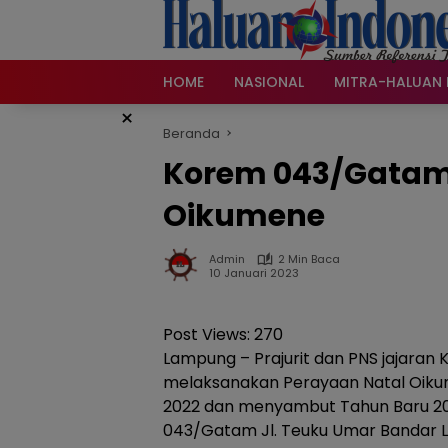
Langsung
ke
konten
HOME
NASIONAL
MITRA-HALUAN 
×
Beranda
Korem 043/Gatam 
Oikumene
Admin
2 Min Baca
10 Januari 2023
Post Views:
270
Lampung – Prajurit dan PNS jajara
melaksanakan Perayaan Natal Oikume
2022 dan menyambut Tahun Baru 20
043/Gatam Jl. Teuku Umar Bandar La