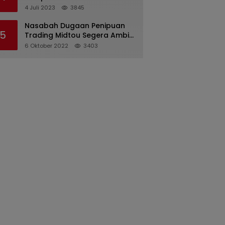
Pertanggungjawaban
4 Juli 2023
3845
Pelaksanaan APBD 2022
Nasabah Dugaan Penipuan
5
Trading Midtou Segera Ambil
Langkah Hukum
6 Oktober 2022
3403