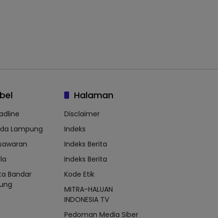
bel
Halaman
adline
Disclaimer
lda Lampung
Indeks
sawaran
Indeks Berita
la
Indeks Berita
ta Bandar
Kode Etik
ung
MITRA-HALUAN
INDONESIA TV
Pedoman Media Siber