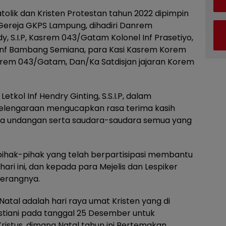
olik dan Kristen Protestan tahun 2022 dipimpin
i Gereja GKPS Lampung, dihadiri Danrem
y, S.I.P, Kasrem 043/Gatam Kolonel Inf Prasetiyo,
Inf Bambang Semiana, para Kasi Kasrem Korem
rem 043/Gatam, Dan/Ka Satdisjan jajaran Korem
kol Inf Hendry Ginting, S.S.I.P, dalam
yelengaraan mengucapkan rasa terima kasih
a undangan serta saudara-saudara semua yang
pihak-pihak yang telah berpartisipasi membantu
ri ini, dan kepada para Mejelis dan Lespiker
terangnya.
 Natal adalah hari raya umat Kristen yang di
istiani pada tanggal 25 Desember untuk
ristus, dimana Natal tahun ini Bertemakan