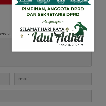
kan.
Ruas yang wajib ditandai
*