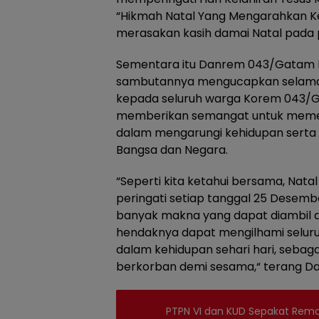
“Hikmah Natal Yang Mengarahkan Ke
merasakan kasih damai Natal pada p
Sementara itu Danrem 043/Gatam Brig
sambutannya mengucapkan selamat 
kepada seluruh warga Korem 043/G
memberikan semangat untuk memel
dalam mengarungi kehidupan serta
Bangsa dan Negara.
“Seperti kita ketahui bersama, Natal
peringati setiap tanggal 25 Desembe
banyak makna yang dapat diambil dar
hendaknya dapat mengilhami seluruh
dalam kehidupan sehari hari, sebaga
berkorban demi sesama,“ terang Da
PTPN VI dan KUD Sepakat Remaj