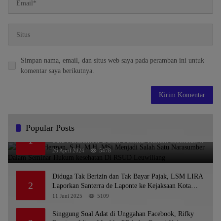
Simpan nama, email, dan situs web saya pada peramban ini untuk
komentar saya berikutnya.
Popular Posts
Dr. KMS Herman, S.H.,M.H.,MSi Menjadi Salah
1
Satu Narasumber Dalam Seminar Hukum kesehatan
Di RSUD Leuwiliang
26 April 2024
5478
Diduga Tak Berizin dan Tak Bayar Pajak, LSM LIRA
2
Laporkan Santerra de Laponte ke Kejaksaan Kota
Batu
11 Juni 2025
5109
Singgung Soal Adat di Unggahan Facebook, Rifky