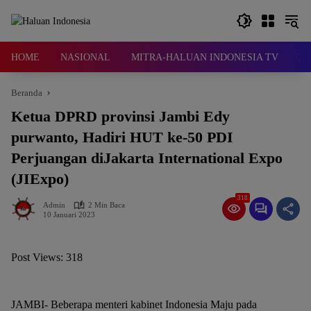
Langsung
ke
konten
HOME
NASIONAL
MITRA-HALUAN INDONESIA TV
D
Beranda
Ketua DPRD provinsi Jambi Edy
purwanto, Hadiri HUT ke-50 PDI
Perjuangan diJakarta International Expo
(JIExpo)
318
Admin
2 Min Baca
10 Januari 2023
Post Views:
318
JAMBI- Beberapa menteri kabinet Indonesia Maju pada