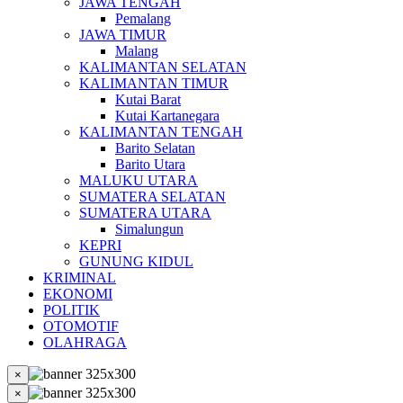
JAWA TENGAH
Pemalang
JAWA TIMUR
Malang
KALIMANTAN SELATAN
KALIMANTAN TIMUR
Kutai Barat
Kutai Kartanegara
KALIMANTAN TENGAH
Barito Selatan
Barito Utara
MALUKU UTARA
SUMATERA SELATAN
SUMATERA UTARA
Simalungun
KEPRI
GUNUNG KIDUL
KRIMINAL
EKONOMI
POLITIK
OTOMOTIF
OLAHRAGA
×
×