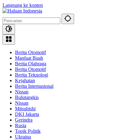
Langsung ke konten
Berita Otomotif
Manfaat Buah
Berita Olahraga
Berita Otomotif
Berita Teknologi
Kejahatan
Berita Internasional
Nissan
Bulutangkis
Nissan
Mitsubishi
DKI Jakarta
Gerindra
Rusia
Topik Politik
Ukraina