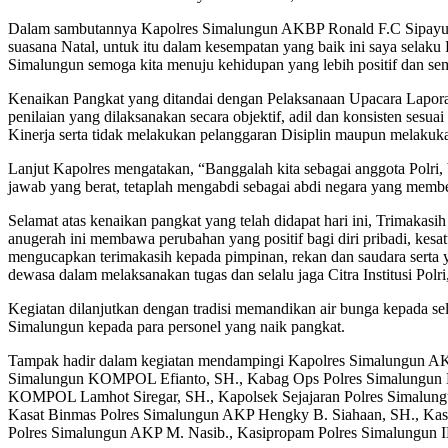
Dalam sambutannya Kapolres Simalungun AKBP Ronald F.C Sipayung, 
suasana Natal, untuk itu dalam kesempatan yang baik ini saya sel
Simalungun semoga kita menuju kehidupan yang lebih positif dan sem
Kenaikan Pangkat yang ditandai dengan Pelaksanaan Upacara Laporan 
penilaian yang dilaksanakan secara objektif, adil dan konsisten ses
Kinerja serta tidak melakukan pelanggaran Disiplin maupun melakuk
Lanjut Kapolres mengatakan, “Banggalah kita sebagai anggota Polri, b
jawab yang berat, tetaplah mengabdi sebagai abdi negara yang memb
Selamat atas kenaikan pangkat yang telah didapat hari ini, Trimaka
anugerah ini membawa perubahan yang positif bagi diri pribadi, kes
mengucapkan terimakasih kepada pimpinan, rekan dan saudara serta y
dewasa dalam melaksanakan tugas dan selalu jaga Citra Institusi Polr
Kegiatan dilanjutkan dengan tradisi memandikan air bunga kepada se
Simalungun kepada para personel yang naik pangkat.
Tampak hadir dalam kegiatan mendampingi Kapolres Simalungun AK
Simalungun KOMPOL Efianto, SH., Kabag Ops Polres Simalungun 
KOMPOL Lamhot Siregar, SH., Kapolsek Sejajaran Polres Simalung
Kasat Binmas Polres Simalungun AKP Hengky B. Siahaan, SH., Kasat
Polres Simalungun AKP M. Nasib., Kasipropam Polres Simalungun IP