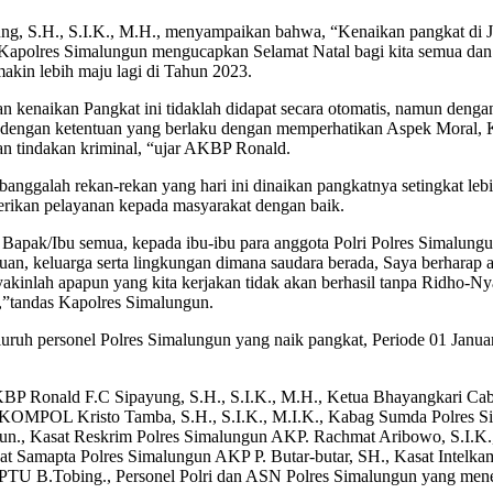
S.H., S.I.K., M.H., menyampaikan bahwa, “Kenaikan pangkat di Jajar
aku Kapolres Simalungun mengucapkan Selamat Natal bagi kita semua 
akin lebih maju lagi di Tahun 2023.
kenaikan Pangkat ini tidaklah didapat secara otomatis, namun dengan
uai dengan ketentuan yang berlaku dengan memperhatikan Aspek Moral, K
an tindakan kriminal, “ujar AKBP Ronald.
anggalah rekan-rekan yang hari ini dinaikan pangkatnya setingkat lebi
erikan pelayanan kepada masyarakat dengan baik.
sih Bapak/Ibu semua, kepada ibu-ibu para anggota Polri Polres Simalu
atuan, keluarga serta lingkungan dimana saudara berada, Saya berharap
akinlah apapun yang kita kerjakan tidak akan berhasil tanpa Ridho-N
i,”tandas Kapolres Simalungun.
luruh personel Polres Simalungun yang naik pangkat, Periode 01 Janu
BP Ronald F.C Sipayung, S.H., S.I.K., M.H., Ketua Bhayangkari Cab
KOMPOL Kristo Tamba, S.H., S.I.K., M.I.K., Kabag Sumda Polres 
un., Kasat Reskrim Polres Simalungun AKP. Rachmat Aribowo, S.I.K.
 Samapta Polres Simalungun AKP P. Butar-butar, SH., Kasat Intelka
TU B.Tobing., Personel Polri dan ASN Polres Simalungun yang mener