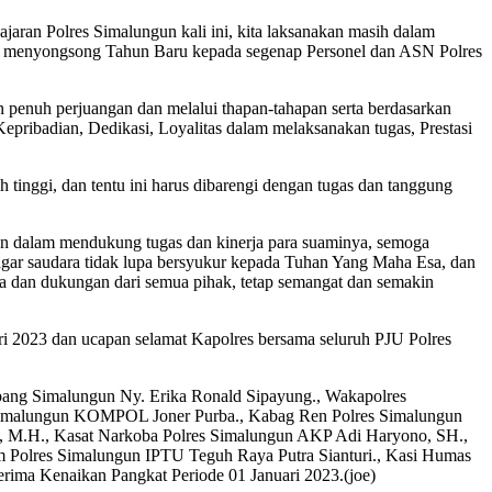
an Polres Simalungun kali ini, kita laksanakan masih dalam
dan menyongsong Tahun Baru kepada segenap Personel dan ASN Polres
 penuh perjuangan dan melalui thapan-tahapan serta berdasarkan
epribadian, Dedikasi, Loyalitas dalam melaksanakan tugas, Prestasi
h tinggi, dan tentu ini harus dibarengi dengan tugas dan tanggung
ngun dalam mendukung tugas dan kinerja para suaminya, semoga
 agar saudara tidak lupa bersyukur kepada Tuhan Yang Maha Esa, dan
ya dan dukungan dari semua pihak, tetap semangat dan semakin
ari 2023 dan ucapan selamat Kapolres bersama seluruh PJU Polres
ang Simalungun Ny. Erika Ronald Sipayung., Wakapolres
Simalungun KOMPOL Joner Purba., Kabag Ren Polres Simalungun
, M.H., Kasat Narkoba Polres Simalungun AKP Adi Haryono, SH.,
m Polres Simalungun IPTU Teguh Raya Putra Sianturi., Kasi Humas
ima Kenaikan Pangkat Periode 01 Januari 2023.(joe)