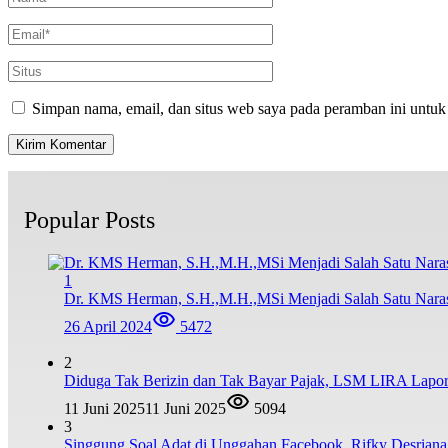
Simpan nama, email, dan situs web saya pada peramban ini untuk
Popular Posts
1
Dr. KMS Herman, S.H.,M.H.,MSi Menjadi Salah Satu Nar
26 April 2024
5472
2
Diduga Tak Berizin dan Tak Bayar Pajak, LSM LIRA Lapork
11 Juni 2025
11 Juni 2025
5094
3
Singgung Soal Adat di Unggahan Facebook, Rifky Desrian