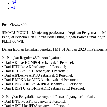
Post Views:
355
SIMALUNGUN – Menjelang pelaksanaan kegiatan Pengamanan Malam
Pangkat Perwira Dan Bintara Polri Dilingkungan Polres Simalungun 
Pkl.11.00 WIB.
Dalam laporan kenaikan pangkat TMT 01 Januari 2023 ini Personel P
》 Pangkat Reguler 46 Personel yaitu :
▪︎ Dari AKP ke KOMPOL sebanyak 1 Personel;
▪︎ Dari IPTU ke AKP sebanyak 2 Personel;
▪︎ Dari IPDA ke IPTU sebanyak 9 Personel;
▪︎ Dari AIPDA ke AIPTU sebanyak 5 Personel;
▪︎ Dari BRIPKA ke AIPDA sebanyak 14 Personel;
▪︎ Dari BRIGADIR keBRIPKA sebanyak 3 Personel;
▪︎ Dari BRIPTU ke BRIGADIR sebanyak 12 Personel;
》Pangkat Pengabdian sebanyak 4 Personel yang terdiri dari :
▪︎ Dari IPTU ke AKP sebanyak 2 Personel;
▪︎ Dari AIPTU ke IPDA sebanyak 2 Personel;