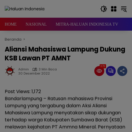
Langsung
ke
konten
HOME
NASIONAL
MITRA-HALUAN INDONESIA TV
D
Beranda
Aliansi Mahasiswa Lampung Dukung
KSB Lawan PT AMNT
1172
Admin
3 Min Baca
30 Desember 2022
Post Views:
1,172
Bandarlampung – Ratusan mahasiswa Provinsi
Lampung yang tergabung dalam Aksi Aliansi
Mahasiswa Lampung menyatakan sikap dukungan
terhadap warga Kabupaten Sumbawa Barat (KSB)
melawan kejahatan PT Ammna Mineral. Pernyataan