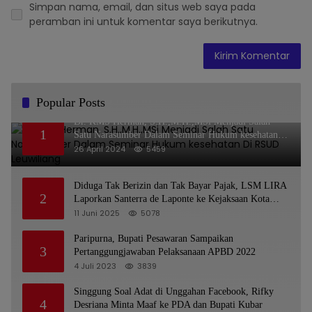
Simpan nama, email, dan situs web saya pada
peramban ini untuk komentar saya berikutnya.
Popular Posts
Dr. KMS Herman, S.H.,M.H.,MSi Menjadi Salah
1
Satu Narasumber Dalam Seminar Hukum kesehatan
Di RSUD Leuwiliang
26 April 2024
5459
Diduga Tak Berizin dan Tak Bayar Pajak, LSM LIRA
2
Laporkan Santerra de Laponte ke Kejaksaan Kota
Batu
11 Juni 2025
5078
Paripurna, Bupati Pesawaran Sampaikan
3
Pertanggungjawaban Pelaksanaan APBD 2022
4 Juli 2023
3839
Singgung Soal Adat di Unggahan Facebook, Rifky
4
Desriana Minta Maaf ke PDA dan Bupati Kubar