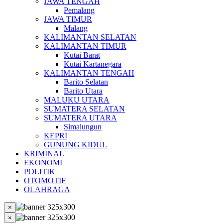
JAWA TENGAH
Pemalang
JAWA TIMUR
Malang
KALIMANTAN SELATAN
KALIMANTAN TIMUR
Kutai Barat
Kutai Kartanegara
KALIMANTAN TENGAH
Barito Selatan
Barito Utara
MALUKU UTARA
SUMATERA SELATAN
SUMATERA UTARA
Simalungun
KEPRI
GUNUNG KIDUL
KRIMINAL
EKONOMI
POLITIK
OTOMOTIF
OLAHRAGA
×
×