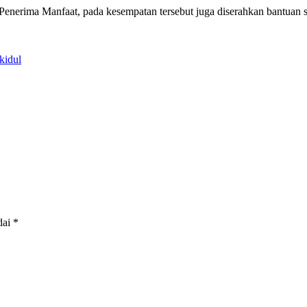
enerima Manfaat, pada kesempatan tersebut juga diserahkan bantuan so
kidul
dai
*