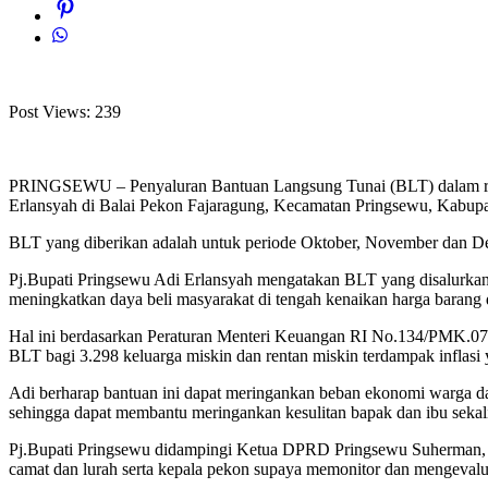
Post Views:
239
PRINGSEWU – Penyaluran Bantuan Langsung Tunai (BLT) dalam ran
Erlansyah di Balai Pekon Fajaragung, Kecamatan Pringsewu, Kabupa
BLT yang diberikan adalah untuk periode Oktober, November dan De
Pj.Bupati Pringsewu Adi Erlansyah mengatakan BLT yang disalurkan
meningkatkan daya beli masyarakat di tengah kenaikan harga barang da
Hal ini berdasarkan Peraturan Menteri Keuangan RI No.134/PMK.07
BLT bagi 3.298 keluarga miskin dan rentan miskin terdampak inflasi
Adi berharap bantuan ini dapat meringankan beban ekonomi warga d
sehingga dapat membantu meringankan kesulitan bapak dan ibu sekal
Pj.Bupati Pringsewu didampingi Ketua DPRD Pringsewu Suherman, S.E
camat dan lurah serta kepala pekon supaya memonitor dan mengevaluas