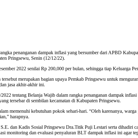
gka penanganan dampak inflasi yang bersumber dari APBD Kabupaten
ten Pringsewu, Senin (12/12/22).
sember 2022 senilai Rp 200,000 per bulan, sehingga tiap Keluarga P
 tersebut merupakan bagian upaya Pemkab Pringsewu untuk mengurang
n jasa akhir-akhir ini.
/2022 tentang Belanja Wajib dalam rangka penanganan dampak inflas
 yang tersebar di sembilan kecamatan di Kabupaten Pringsewu.
alam memenuhi kebutuhan pokok sehari-hari. “Oleh karenanya, warga 
ian,” harapnya.
. dan Kadis Sosial Pringsewu Dra.Titik Puji Lestari serta dihadiri 
i monitoring dan evaluasi penyaluran BLT dampak inflasi ini agar tep