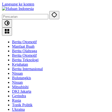
Langsung ke konten
Berita Otomotif
Manfaat Buah
Berita Olahraga
Berita Otomotif
Berita Teknologi
Kejahatan
Berita Internasional
Nissan
Bulutangkis
Nissan
Mitsubishi
DKI Jakarta
Gerindra
Rusia
Topik Politik
Ukraina