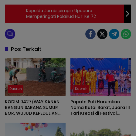
Kapolda Jambi pimpin Upacara
Memperingati Polairud HUT Ke 72
Pos Terkait
Daerah
Daerah
KODIM 0427/WAY KANAN
Papatn Puti Harumkan
BANGUN SARANA SUMUR
Nama Kutai Barat, Juara III
BOR, WUJUD KEPEDULIAN
Tari Kreasi di Festival
TNI TERHADAP AIR BERSIH
Wonderful Nusantara