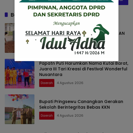
Baca Juga
KODIM 0427/WAY KANAN BANGUN
SARANA SUMUR BOR, WUJUD KEPEDULIAN
TNI TERHADAP AIR BERSIH
Daerah
4 Agustus 2026
Papatn Puti Harumkan Nama Kutai Barat,
Juara III Tari Kreasi di Festival Wonderful
Nusantara
Daerah
4 Agustus 2026
Bupati Pringsewu Canangkan Gerakan
Sekolah Berintegritas Bebas KKN
Daerah
4 Agustus 2026