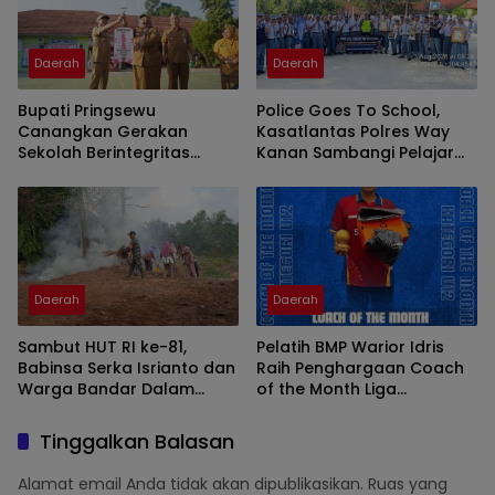
Daerah
Daerah
Bupati Pringsewu
Police Goes To School,
Canangkan Gerakan
Kasatlantas Polres Way
Sekolah Berintegritas
Kanan Sambangi Pelajar
Bebas KKN
SMAN 1 Kasui
Daerah
Daerah
Sambut HUT RI ke-81,
Pelatih BMP Warior Idris
Babinsa Serka Isrianto dan
Raih Penghargaan Coach
Warga Bandar Dalam
of the Month Liga
Gelar Gotong Royong
Minisoccer Kapolda
Massal
Lampung 2026 Kategori U-
Tinggalkan Balasan
12
Alamat email Anda tidak akan dipublikasikan.
Ruas yang