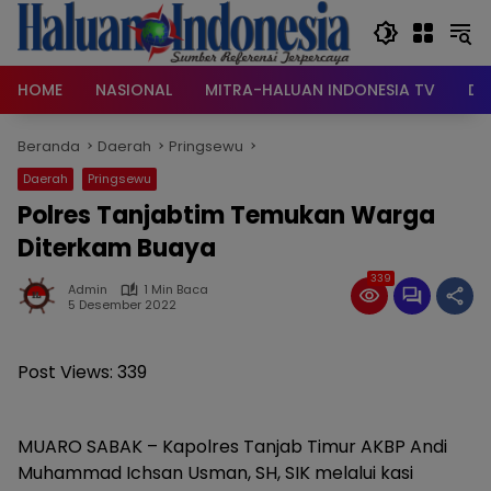
Langsung
ke
konten
HOME
NASIONAL
MITRA-HALUAN INDONESIA TV
DA
Beranda
Daerah
Pringsewu
Daerah
Pringsewu
Polres Tanjabtim Temukan Warga
Diterkam Buaya
339
Admin
1 Min Baca
5 Desember 2022
Post Views:
339
MUARO SABAK – Kapolres Tanjab Timur AKBP Andi
Muhammad Ichsan Usman, SH, SIK melalui kasi