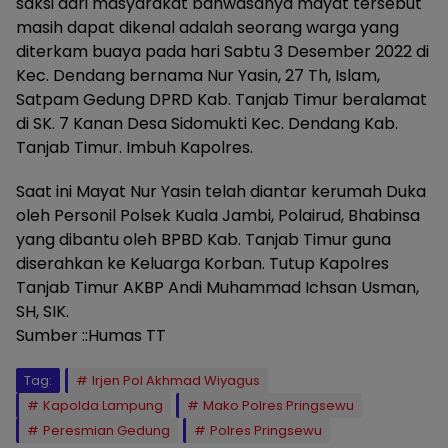
saksi dari masyarakat bahwasanya mayat tersebut
masih dapat dikenal adalah seorang warga yang
diterkam buaya pada hari Sabtu 3 Desember 2022 di
Kec. Dendang bernama Nur Yasin, 27 Th, Islam,
Satpam Gedung DPRD Kab. Tanjab Timur beralamat
di SK. 7 Kanan Desa Sidomukti Kec. Dendang Kab.
Tanjab Timur. Imbuh Kapolres.
Saat ini Mayat Nur Yasin telah diantar kerumah Duka
oleh Personil Polsek Kuala Jambi, Polairud, Bhabinsa
yang dibantu oleh BPBD Kab. Tanjab Timur guna
diserahkan ke Keluarga Korban. Tutup Kapolres
Tanjab Timur AKBP Andi Muhammad Ichsan Usman,
SH, SIK.
Sumber ::Humas TT
Tag:
Irjen Pol Akhmad Wiyagus
Kapolda Lampung
Mako Polres Pringsewu
Peresmian Gedung
Polres Pringsewu