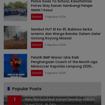
Police Goes To School, Kasatlantas
Polres Way Kanan Sambangi Pelajar
SMAN 1 Kasui
Daerah
3 Agustus 2026
Sambut HUT RI ke-81, Babinsa Serka
Isrianto dan Warga Bandar Dalam Gelar
Gotong Royong Massal
Daerah
2 Agustus 2026
Pelatih BMP Warior Idris Raih
Penghargaan Coach of the Month Liga
Minisoccer Kapolda Lampung 2026
Kategori U-12
Daerah
2 Agustus 2026
Popular Posts
Dr. KMS Herman, S.H.,M.H.,MSi Menjadi Salah
1
Satu Narasumber Dalam Seminar Hukum
kesehatan Di RSUD Leuwiliang
26 April 2024
5469