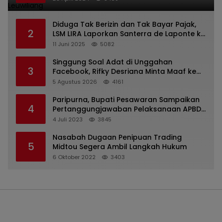
Diduga Tak Berizin dan Tak Bayar Pajak,
2
LSM LIRA Laporkan Santerra de Laponte ke
Kejaksaan Kota Batu
11 Juni 2025
5082
Singgung Soal Adat di Unggahan
3
Facebook, Rifky Desriana Minta Maaf ke
PDA dan Bupati Kubar
5 Agustus 2026
4161
Paripurna, Bupati Pesawaran Sampaikan
4
Pertanggungjawaban Pelaksanaan APBD
2022
4 Juli 2023
3845
Nasabah Dugaan Penipuan Trading
5
Midtou Segera Ambil Langkah Hukum
6 Oktober 2022
3403