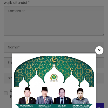
wajib ditandai
*
×
Simpan nama, email, dan situs web saya pada
peramban ini untuk komentar saya berikutnya.