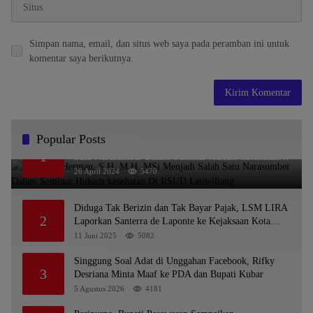
Simpan nama, email, dan situs web saya pada peramban ini untuk
komentar saya berikutnya.
Popular Posts
Dr. KMS Herman, S.H.,M.H.,MSi Menjadi Salah
1
Satu Narasumber Dalam Seminar Hukum kesehatan
Di RSUD Leuwiliang
26 April 2024
5470
Diduga Tak Berizin dan Tak Bayar Pajak, LSM LIRA
2
Laporkan Santerra de Laponte ke Kejaksaan Kota
Batu
11 Juni 2025
5082
Singgung Soal Adat di Unggahan Facebook, Rifky
3
Desriana Minta Maaf ke PDA dan Bupati Kubar
5 Agustus 2026
4181