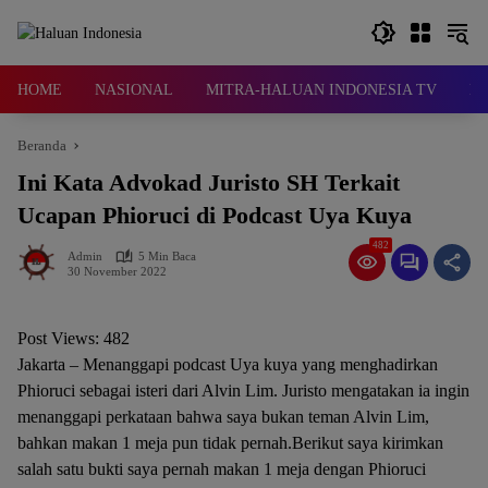
Langsung
ke
konten
HOME
NASIONAL
MITRA-HALUAN INDONESIA TV
D
Beranda
Ini Kata Advokad Juristo SH Terkait
Ucapan Phioruci di Podcast Uya Kuya
482
Admin
5 Min Baca
30 November 2022
Post Views:
482
Jakarta – Menanggapi podcast Uya kuya yang menghadirkan
Phioruci sebagai isteri dari Alvin Lim. Juristo mengatakan ia ingin
menanggapi perkataan bahwa saya bukan teman Alvin Lim,
bahkan makan 1 meja pun tidak pernah.Berikut saya kirimkan
salah satu bukti saya pernah makan 1 meja dengan Phioruci