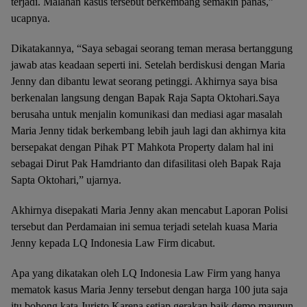
terjadi. Malahan kasus tersebut berkembang semakin panas,”
ucapnya.
Dikatakannya, “Saya sebagai seorang teman merasa bertanggung
jawab atas keadaan seperti ini. Setelah berdiskusi dengan Maria
Jenny dan dibantu lewat seorang petinggi. Akhirnya saya bisa
berkenalan langsung dengan Bapak Raja Sapta Oktohari.Saya
berusaha untuk menjalin komunikasi dan mediasi agar masalah
Maria Jenny tidak berkembang lebih jauh lagi dan akhirnya kita
bersepakat dengan Pihak PT Mahkota Property dalam hal ini
sebagai Dirut Pak Hamdrianto dan difasilitasi oleh Bapak Raja
Sapta Oktohari,” ujarnya.
Akhirnya disepakati Maria Jenny akan mencabut Laporan Polisi
tersebut dan Perdamaian ini semua terjadi setelah kuasa Maria
Jenny kepada LQ Indonesia Law Firm dicabut.
Apa yang dikatakan oleh LQ Indonesia Law Firm yang hanya
mematok kasus Maria Jenny tersebut dengan harga 100 juta saja
itu bohong kata Juristo.Karena setiap gerakan,baik demo maupun