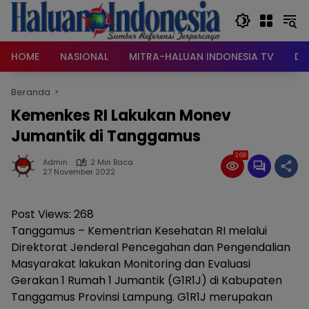
Langsung
ke
konten
HOME
NASIONAL
MITRA-HALUAN INDONESIA TV
DA
Beranda
Kemenkes RI Lakukan Monev
Jumantik di Tanggamus
268
Admin
2 Min Baca
27 November 2022
Post Views:
268
Tanggamus – Kementrian Kesehatan RI melalui
Direktorat Jenderal Pencegahan dan Pengendalian
Masyarakat lakukan Monitoring dan Evaluasi
Gerakan 1 Rumah 1 Jumantik (G1R1J) di Kabupaten
Tanggamus Provinsi Lampung. G1R1J merupakan