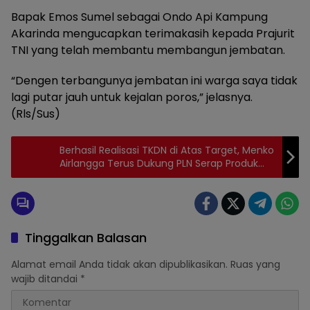
Bapak Emos Sumel sebagai Ondo Api Kampung
Akarinda mengucapkan terimakasih kepada Prajurit
TNI yang telah membantu membangun jembatan.
“Dengen terbangunya jembatan ini warga saya tidak
lagi putar jauh untuk kejalan poros,” jelasnya.
(Rls/Sus)
Berhasil Realisasi TKDN di Atas Target, Menko
Airlangga Terus Dukung PLN Serap Produk
Dalam Negeri
Tinggalkan Balasan
Alamat email Anda tidak akan dipublikasikan.
Ruas yang
wajib ditandai
*