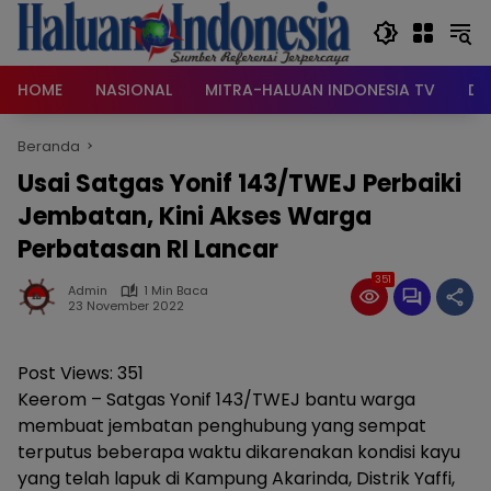
Langsung
ke
konten
HOME
NASIONAL
MITRA-HALUAN INDONESIA TV
DA
Beranda
Usai Satgas Yonif 143/TWEJ Perbaiki
Jembatan, Kini Akses Warga
Perbatasan RI Lancar
351
Admin
1 Min Baca
23 November 2022
Post Views:
351
Keerom – Satgas Yonif 143/TWEJ bantu warga
membuat jembatan penghubung yang sempat
terputus beberapa waktu dikarenakan kondisi kayu
yang telah lapuk di Kampung Akarinda, Distrik Yaffi,