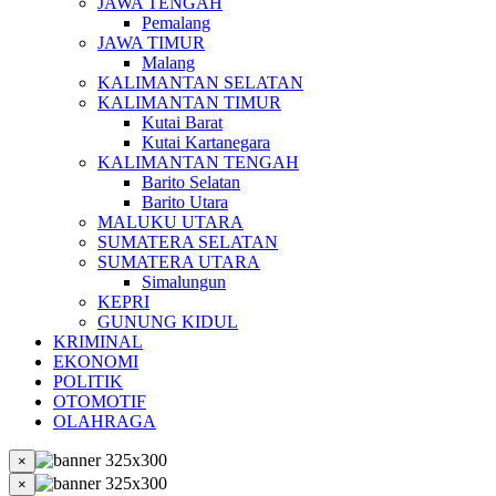
JAWA TENGAH
Pemalang
JAWA TIMUR
Malang
KALIMANTAN SELATAN
KALIMANTAN TIMUR
Kutai Barat
Kutai Kartanegara
KALIMANTAN TENGAH
Barito Selatan
Barito Utara
MALUKU UTARA
SUMATERA SELATAN
SUMATERA UTARA
Simalungun
KEPRI
GUNUNG KIDUL
KRIMINAL
EKONOMI
POLITIK
OTOMOTIF
OLAHRAGA
×
×