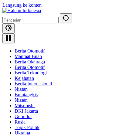
Langsung ke konten
Berita Otomotif
Manfaat Buah
Berita Olahraga
Berita Otomotif
Berita Teknologi
Kejahatan
Berita Internasional
Nissan
Bulutangkis
Nissan
Mitsubishi
DKI Jakarta
Gerindra
Rusia
Topik Politik
Ukraina