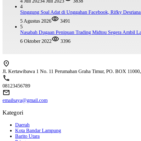
4 Juli 2023
4 Juli 2023
3838
4
Singgung Soal Adat di Unggahan Facebook, Rifky Desrian
5 Agustus 2026
3491
5
Nasabah Dugaan Penipuan Trading Midtou Segera Ambil 
6 Oktober 2022
3396
Jl. Kertawibawa 1 No. 11 Perumahan Graha Timur, PO. BOX 11000, 
08123456789
emailsaya@gmail.com
Kategori
Daerah
Kota Bandar Lampung
Barito Utara