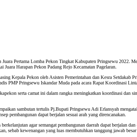
ara Pertama Lomba Pekon Tingkat Kabupaten Pringsewu 2022. Menyu
gai Juara Harapan Pekon Padang Rejo Kecamatan Pagelaran.
masing Kepala Pekon oleh Asisten Pemerintahan dan Kesra Setdakab P
s PMP Pringsewu Iskandar Muda pada acara Rapat Koordinasi Lintas 
ra kapekon serta camat ini dalam rangka meningkatkan koordinasi dan s
ikan sambutan tertulis Pj.Bupati Pringsewu Adi Erlansyah mengatakan
nsep pembangunan dapat berjalan sesuai arah yang direncanakan.
rus berkelanjutan agar semangat pembangunan daerah dapat berjalan dan 
kukan, sebab kewenangan yang luas membutuhkan tanggung jawab besar 