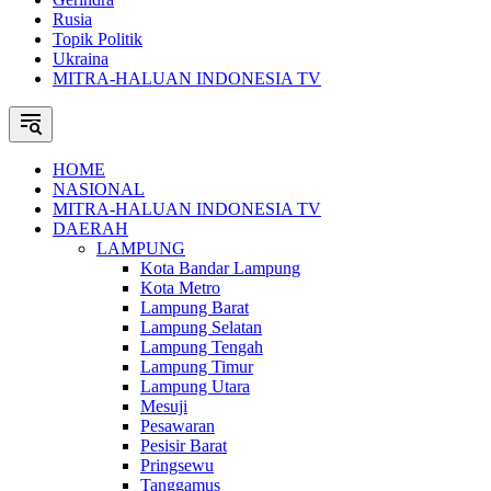
Rusia
Topik Politik
Ukraina
MITRA-HALUAN INDONESIA TV
HOME
NASIONAL
MITRA-HALUAN INDONESIA TV
DAERAH
LAMPUNG
Kota Bandar Lampung
Kota Metro
Lampung Barat
Lampung Selatan
Lampung Tengah
Lampung Timur
Lampung Utara
Mesuji
Pesawaran
Pesisir Barat
Pringsewu
Tanggamus