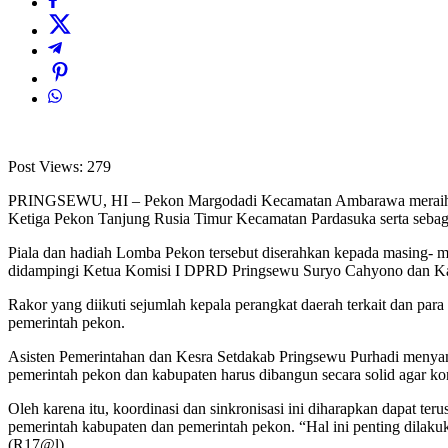
Post Views:
279
PRINGSEWU, HI – Pekon Margodadi Kecamatan Ambarawa meraih Ju
Ketiga Pekon Tanjung Rusia Timur Kecamatan Pardasuka serta seba
Piala dan hadiah Lomba Pekon tersebut diserahkan kepada masing- 
didampingi Ketua Komisi I DPRD Pringsewu Suryo Cahyono dan Kadi
Rakor yang diikuti sejumlah kepala perangkat daerah terkait dan pa
pemerintah pekon.
Asisten Pemerintahan dan Kesra Setdakab Pringsewu Purhadi menyampa
pemerintah pekon dan kabupaten harus dibangun secara solid agar ko
Oleh karena itu, koordinasi dan sinkronisasi ini diharapkan dapat te
pemerintah kabupaten dan pemerintah pekon. “Hal ini penting dila
(R17@l)