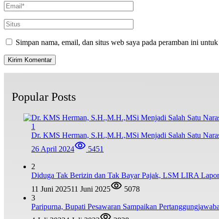
Simpan nama, email, dan situs web saya pada peramban ini untuk
Popular Posts
1
Dr. KMS Herman, S.H.,M.H.,MSi Menjadi Salah Satu Nar
26 April 2024
5451
2
Diduga Tak Berizin dan Tak Bayar Pajak, LSM LIRA Lapork
11 Juni 2025
11 Juni 2025
5078
3
Paripurna, Bupati Pesawaran Sampaikan Pertanggungjawa